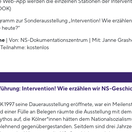
e Web-App werden die einzelnen Stationen der Intervent
-DOK)
gramm zur Sonderausstellung „Intervention! Wie erzählen
 heute?“
ne
| Von: NS-Dokumentationszentrum | Mit: Janne Grashof
Teilnahme: kostenlos
ührung: Intervention! Wie erzählen wir NS-Geschi
 1997 seine Dauerausstellung eröffnete, war ein Meilens
nd einer Fülle an Belegen räumte die Ausstellung mit dem
ythos auf, die Kölner*innen hätten dem Nationalsozialism
blehnend gegenübergestanden. Seitdem sind drei Jahrz