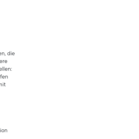
n, die
ere
llen:
ffen
mit
ion