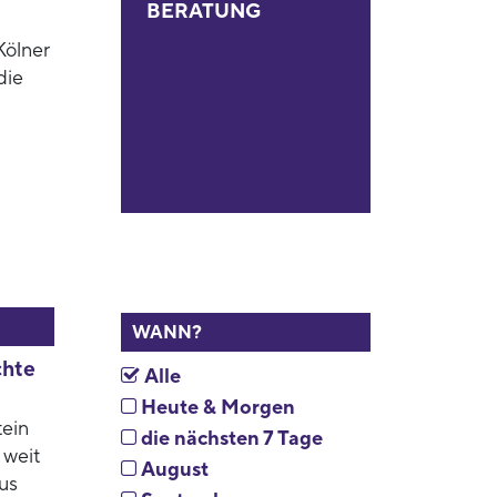
BERATUNG
Kölner
die
WANN?
chte
Alle
Heute & Morgen
tein
die nächsten 7 Tage
 weit
August
us