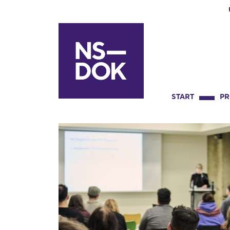
START
P