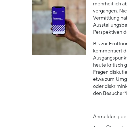
mehrheitlich a
vergangen. Nic
Vermittlung ha
Ausstellungsbe
Perspektiven 
Bis zur Eröffn
kommentiert da
Ausgangspunkte
heute kritisch
Fragen diskutie
etwa zum Umgan
oder diskrimin
den Besucher*
Anmeldung per