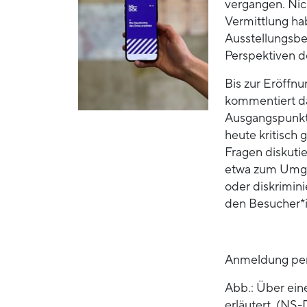
vergangen. Nic
Vermittlung ha
Ausstellungsbe
Perspektiven 
Bis zur Eröffn
kommentiert da
Ausgangspunkte
heute kritisch
Fragen diskutie
etwa zum Umgan
oder diskrimin
den Besucher*
Anmeldung per
Abb.: Über ein
erläutert. (NS