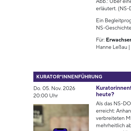
Abb.: Über ein
erläutert. (NS
Ein Begleitpro
NS-Geschichte
Für:
Erwachse
Hanne Leßau | 
53938
KURATOR*INNENFÜHRUNG
Kuratorinnenf
Do. 05. Nov. 2026
heute?
20:00 Uhr
Als das NS-DOK
erreicht: Anha
verbreiteten M
mehrheitlich a