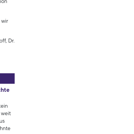
ion
 wir
f, Dr.
chte
tein
 weit
us
ehnte