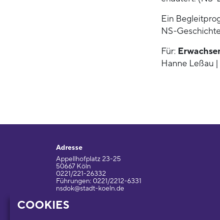
Ein Begleitpro
NS-Geschichte
Für:
Erwachse
Hanne Leßau | 
Adresse
Appellhofplatz 23-25
50667 Köln
0221/221-26332
Führungen: 0221/2212-6331
nsdok@stadt-koeln.de
COOKIES
Impressum / Datenschutz