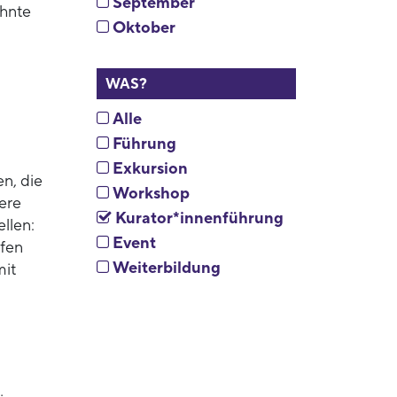
September
ehnte
Oktober
WAS?
Alle
Führung
Exkursion
n, die
Workshop
ere
Kurator*innenführung
llen:
Event
ffen
Weiterbildung
mit