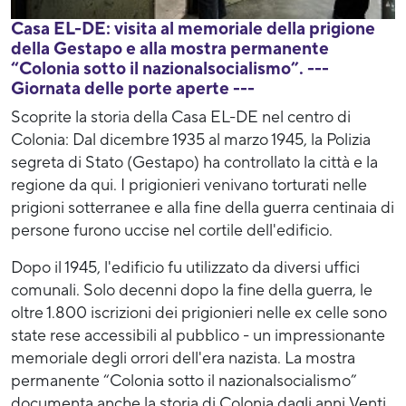
Casa EL-DE: visita al memoriale della prigione
della Gestapo e alla mostra permanente
“Colonia sotto il nazionalsocialismo”. ---
Giornata delle porte aperte ---
Scoprite la storia della Casa EL-DE nel centro di
Colonia: Dal dicembre 1935 al marzo 1945, la Polizia
segreta di Stato (Gestapo) ha controllato la città e la
regione da qui. I prigionieri venivano torturati nelle
prigioni sotterranee e alla fine della guerra centinaia di
persone furono uccise nel cortile dell'edificio.
Dopo il 1945, l'edificio fu utilizzato da diversi uffici
comunali. Solo decenni dopo la fine della guerra, le
oltre 1.800 iscrizioni dei prigionieri nelle ex celle sono
state rese accessibili al pubblico - un impressionante
memoriale degli orrori dell'era nazista. La mostra
permanente “Colonia sotto il nazionalsocialismo”
documenta anche la storia di Colonia dagli anni Venti