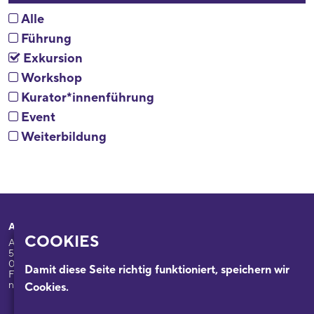
Alle
Führung
Exkursion
Workshop
Kurator*innenführung
Event
Weiterbildung
Adresse
Ihr Besuch
COOKIES
Appellhofplatz 23-25
Ausstellungen
50667 Köln
Programm
0221/221-26332
Damit diese Seite richtig funktioniert, speichern wir
Führungen: 0221/2212-6331
Das Haus
nsdok@stadt-koeln.de
Cookies.
Forschung & Sammlungen