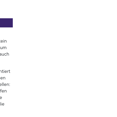
tein
n um
 auch
tiert
den
llen:
ffen
e
die