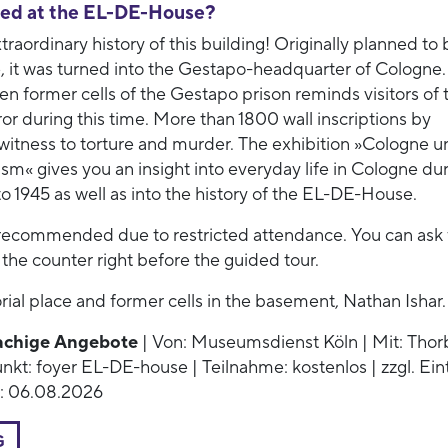
ed at the EL-DE-House?
traordinary history of this building! Originally planned to 
, it was turned into the Gestapo-headquarter of Cologne.
 ten former cells of the Gestapo prison reminds visitors of 
ror during this time. More than 1800 wall inscriptions by
witness to torture and murder. The exhibition »Cologne u
ism« gives you an insight into everyday life in Cologne du
to 1945 as well as into the history of the EL-DE-House.
s recommended due to restricted attendance. You can ask 
t the counter right before the guided tour.
ial place and former cells in the basement, Nathan Ishar.
achige Angebote
| Von: Museumsdienst Köln | Mit: Tho
unkt: foyer EL-DE-house | Teilnahme: kostenlos | zzgl. Eintr
: 06.08.2026
G