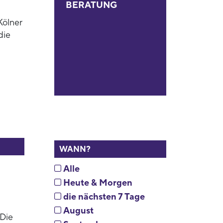
BERATUNG
Kölner
die
WANN?
Alle
Heute & Morgen
die nächsten 7 Tage
August
 Die