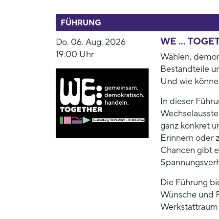
52991
FÜHRUNG
WE ... TOGET
Do. 06. Aug. 2026
19:00 Uhr
Wählen, demonst
Bestandteile u
Und wie können 
In dieser Führ
Wechselausstel
ganz konkret u
Erinnern oder
Chancen gibt e
Spannungsverh
Die Führung bie
Wünsche und Fo
Werkstattraum 