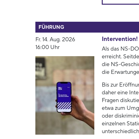
52944
FÜHRUNG
Intervention
Fr. 14. Aug. 2026
16:00 Uhr
Als das NS-DOK
erreicht. Seit
die NS-Geschic
die Erwartunge
Bis zur Eröffn
daher eine Int
Fragen diskutie
etwa zum Umgan
oder diskrimin
einzelnen Stat
unterschiedlich