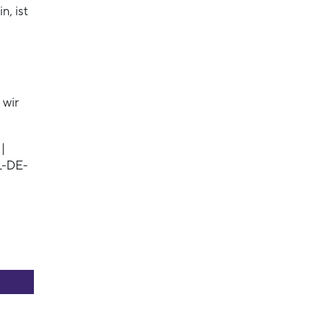
n, ist
 wir
|
L-DE-