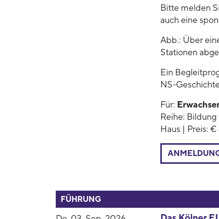
Bitte melden Sie
auch eine spon
Abb.: Über ein
Stationen abg
Ein Begleitpro
NS-Geschichte
Für:
Erwachse
Reihe: Bildung 
Haus | Preis: €
ANMELDUN
52808
FÜHRUNG
Das Kölner E
Do. 03. Sep. 2026