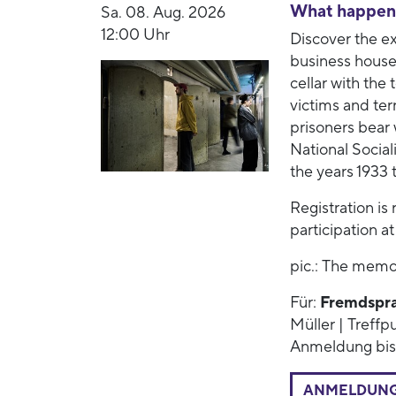
What happen
Sa. 08. Aug. 2026
12:00 Uhr
Discover the ex
business house
cellar with the
victims and ter
prisoners bear 
National Social
the years 1933 
Registration i
participation a
pic.: The memor
Für:
Fremdspr
Müller | Treffp
Anmeldung bis
ANMELDUN