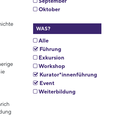
September
Oktober
hichte
WAS?
Alle
Führung
Exkursion
herige
Workshop
ie
Kurator*innenführung
Event
Weiterbildung
rich
ldung