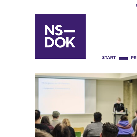
START
P