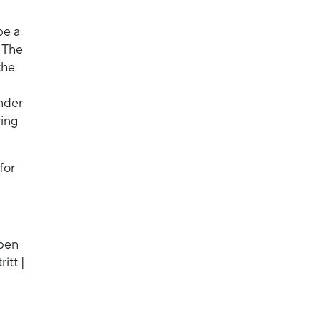
be a
 The
the
nder
ring
for
rben
itt |