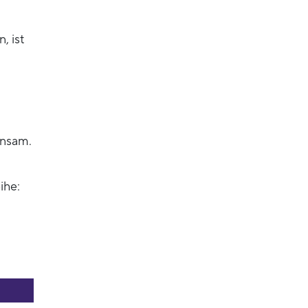
, ist
insam.
ihe: