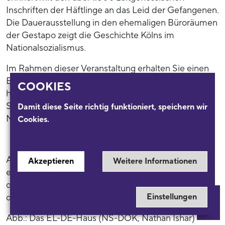
Inschriften der Häftlinge an das Leid der Gefangenen.
Die Dauerausstellung in den ehemaligen Büroräumen
der Gestapo zeigt die Geschichte Kölns im
Nationalsozialismus.
Im Rahmen dieser Veranstaltung erhalten Sie einen
Einblick in die Geschichte des Hauses. Darüber
COOKIES
hinaus werden ausgewählte Aspekte der
Stadtgeschichte während der Zeit des
Damit diese Seite richtig funktioniert, speichern wir
Nationalsozialismus erläutert.
Cookies.
Aufgrund der begrenzten Teilnehmer*innenzahl
Akzeptieren
Weitere Informationen
empfehlen wir eine vorherige Anmeldung. Sollte es
darüber hinaus noch freie Plätze geben, erfahren Sie
dies kurz vorher an der Information im Museum.
Einstellungen
Abb.: Das EL-DE-Haus (NS-DOK, Nathan Ishar)