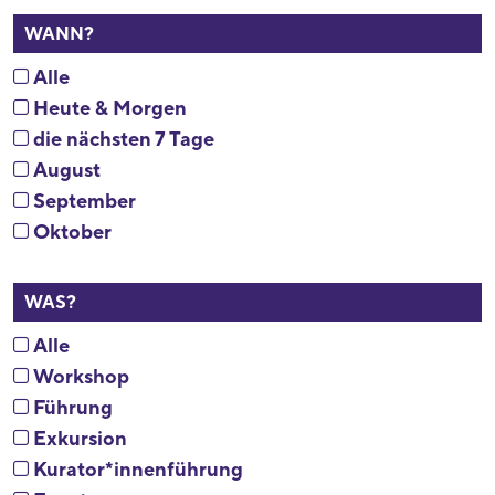
WANN?
Alle
Heute & Morgen
die nächsten 7 Tage
August
September
Oktober
WAS?
Alle
Workshop
Führung
Exkursion
Kurator*innenführung