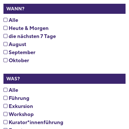
WANN?
Alle
Heute & Morgen
die nächsten 7 Tage
August
September
Oktober
WAS?
Alle
Führung
Exkursion
Workshop
Kurator*innenführung