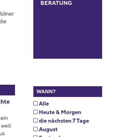
BERATUNG
Kölner
die
WANN?
chte
Alle
Heute & Morgen
tein
die nächsten 7 Tage
 weit
August
us