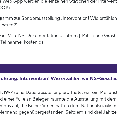
e Web-App werden die einzelnen Stationen der Intervent
-DOK)
gramm zur Sonderausstellung „Intervention! Wie erzählen
 heute?“
ne
| Von: NS-Dokumentationszentrum | Mit: Janne Grashof
Teilnahme: kostenlos
ührung: Intervention! Wie erzählen wir NS-Geschi
 1997 seine Dauerausstellung eröffnete, war ein Meilens
nd einer Fülle an Belegen räumte die Ausstellung mit dem
ythos auf, die Kölner*innen hätten dem Nationalsozialism
blehnend gegenübergestanden. Seitdem sind drei Jahrz