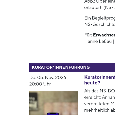
Abb.: Über ein
erläutert. (NS
Ein Begleitpro
NS-Geschichte
Für:
Erwachse
Hanne Leßau | 
53938
KURATOR*INNENFÜHRUNG
Kuratorinnenf
Do. 05. Nov. 2026
heute?
20:00 Uhr
Als das NS-DOK
erreicht: Anha
verbreiteten M
mehrheitlich a