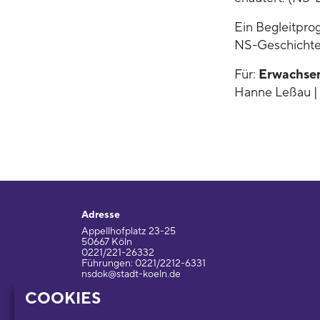
Ein Begleitpro
NS-Geschichte
Für:
Erwachse
Hanne Leßau | 
Adresse
Appellhofplatz 23-25
50667 Köln
0221/221-26332
Führungen: 0221/2212-6331
nsdok@stadt-koeln.de
COOKIES
Impressum / Datenschutz