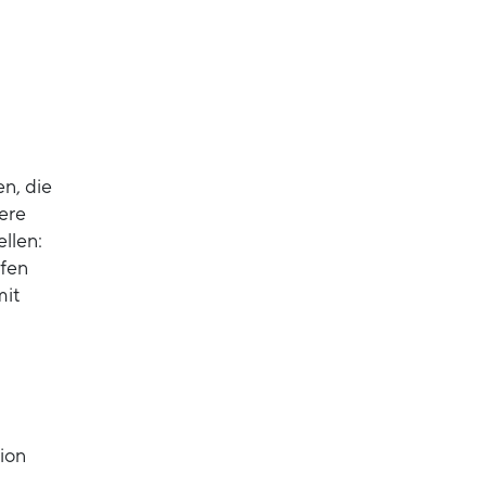
n, die
ere
llen:
ffen
mit
ion