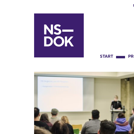
START
P