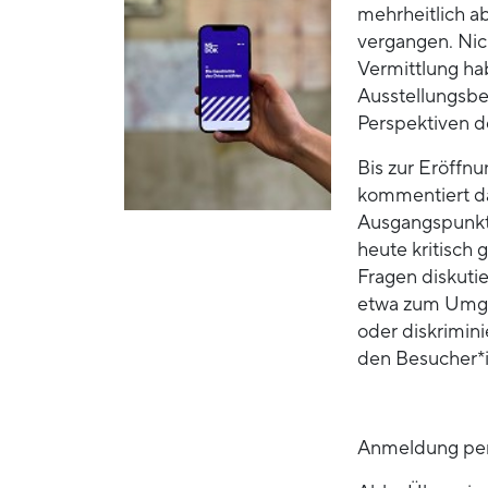
mehrheitlich a
vergangen. Nic
Vermittlung ha
Ausstellungsbe
Perspektiven 
Bis zur Eröffn
kommentiert da
Ausgangspunkte
heute kritisch
Fragen diskutie
etwa zum Umgan
oder diskrimin
den Besucher*
Anmeldung per