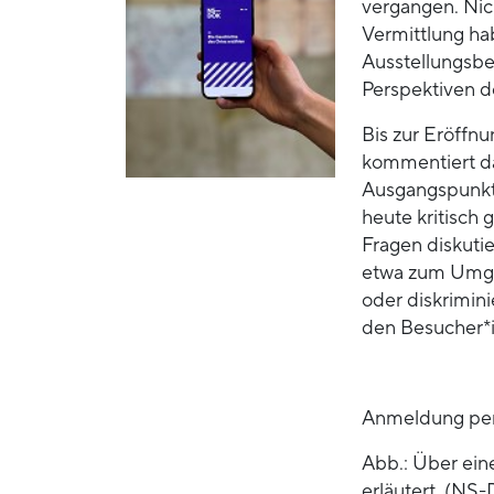
vergangen. Nic
Vermittlung ha
Ausstellungsbe
Perspektiven 
Bis zur Eröffn
kommentiert da
Ausgangspunkte
heute kritisch
Fragen diskutie
etwa zum Umgan
oder diskrimin
den Besucher*
Anmeldung per
Abb.: Über ein
erläutert. (NS