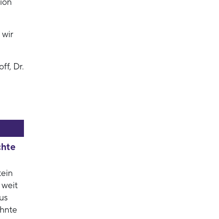
ion
 wir
f, Dr.
chte
tein
 weit
us
ehnte