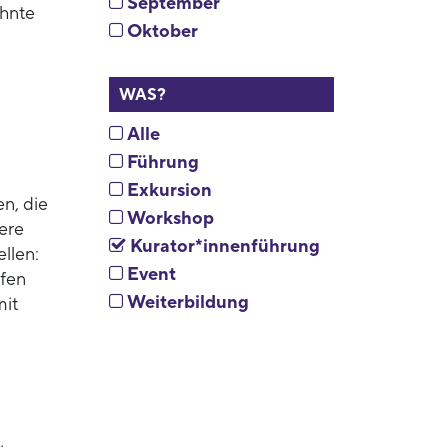
September
ehnte
Oktober
WAS?
Alle
Führung
Exkursion
n, die
Workshop
ere
Kurator*innenführung
llen:
Event
ffen
Weiterbildung
mit