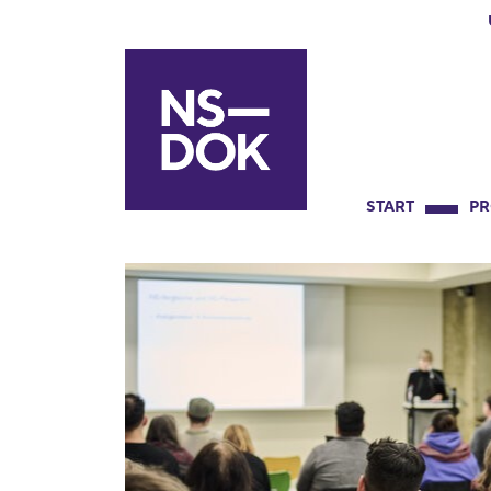
START
P