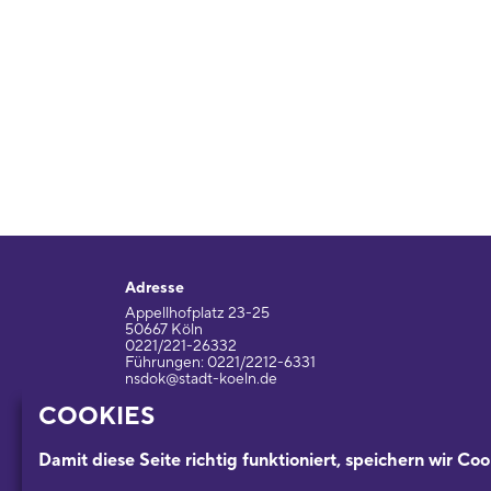
Adresse
Appellhofplatz 23-25
50667 Köln
0221/221-26332
Führungen: 0221/2212-6331
nsdok@stadt-koeln.de
COOKIES
Impressum / Datenschutz
Damit diese Seite richtig funktioniert, speichern wir Coo
Ein Museum der