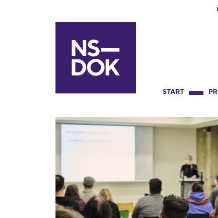
START
P