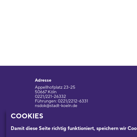
Adresse
Appellhofplatz 23-25
50667 Köln
0221/221-26332
Führungen: 0221/2212-6331
nsdok@stadt-koeln.de
COOKIES
Impressum / Datenschutz
Damit diese Seite richtig funktioniert, speichern wir Coo
Ein Museum der