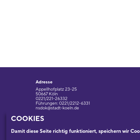
Adresse
Appellhofplatz 23-25
50667 Köln
0221/221-26332
Führungen: 0221/2212-6331
nsdok@stadt-koeln.de
COOKIES
Impressum / Datenschutz
Damit diese Seite richtig funktioniert, speichern wir Coo
Ein Museum der