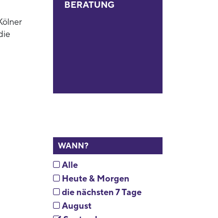
BERATUNG
Kölner
die
WANN?
Alle
Heute & Morgen
die nächsten 7 Tage
August