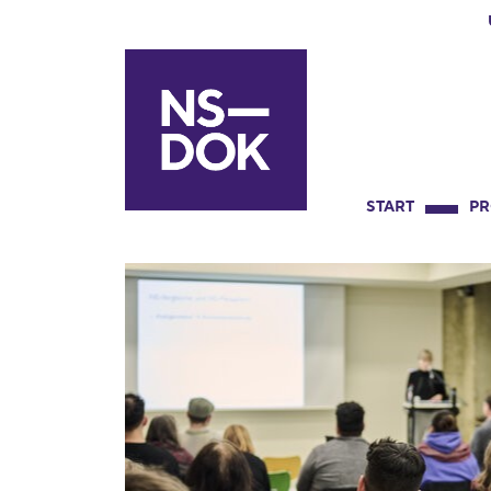
START
P