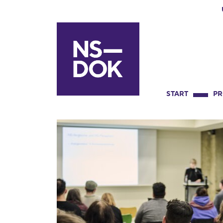
START
P