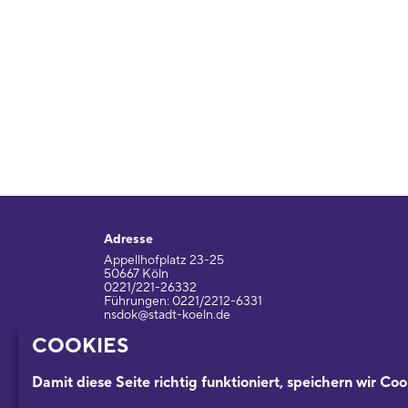
Adresse
Appellhofplatz 23-25
50667 Köln
0221/221-26332
Führungen: 0221/2212-6331
nsdok@stadt-koeln.de
COOKIES
Impressum / Datenschutz
Damit diese Seite richtig funktioniert, speichern wir Coo
Ein Museum der