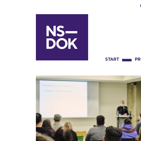
START
P