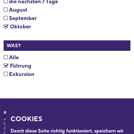
die nächsten 7 Tage
August
September
Oktober
WAS?
Alle
Führung
Exkursion
Adresse
Ihr Besuch
COOKIES
Appellhofplatz 23-25
Ausstellungen
50667 Köln
Programm
0221/221-26332
Damit diese Seite richtig funktioniert, speichern wir
Führungen: 0221/2212-6331