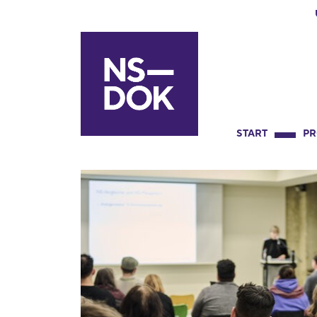
START
P