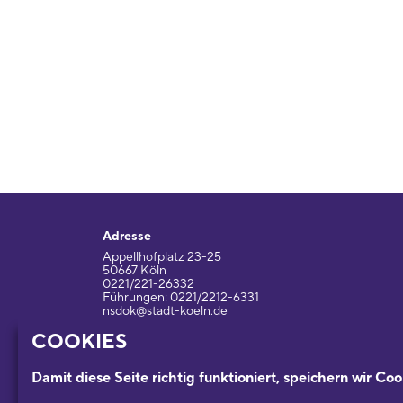
Adresse
Appellhofplatz 23-25
50667 Köln
0221/221-26332
Führungen: 0221/2212-6331
nsdok@stadt-koeln.de
COOKIES
Impressum / Datenschutz
Damit diese Seite richtig funktioniert, speichern wir Coo
Ein Museum der