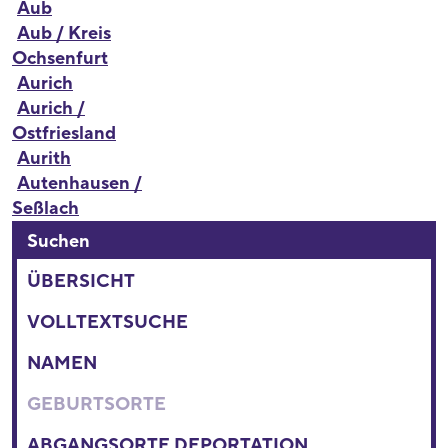
Aub
Aub / Kreis
Ochsenfurt
Aurich
Aurich /
Ostfriesland
Aurith
Autenhausen /
Seßlach
Suchen
ÜBERSICHT
VOLLTEXTSUCHE
NAMEN
GEBURTSORTE
ABGANGSORTE DEPORTATION