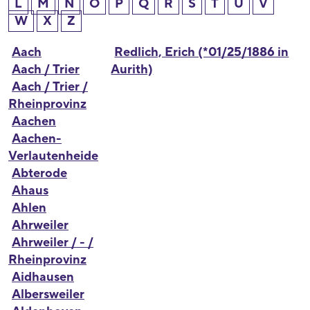
L
M
N
O
P
Q
R
S
T
U
V
W
X
Z
Aach
Redlich, Erich (*01/25/1886 in
Aach / Trier
Aurith)
Aach / Trier /
Rheinprovinz
Aachen
Aachen-
Verlautenheide
Abterode
Ahaus
Ahlen
Ahrweiler
Ahrweiler / - /
Rheinprovinz
Aidhausen
Albersweiler