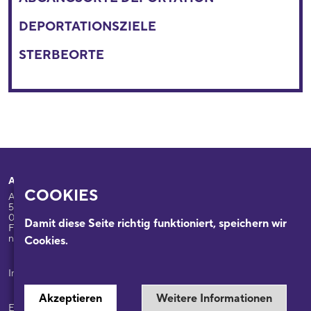
DEPORTATIONSZIELE
STERBEORTE
Adresse
Ihr Besuch
COOKIES
Appellhofplatz 23-25
Ausstellungen
50667 Köln
Programm
0221/221-26332
Damit diese Seite richtig funktioniert, speichern wir
Führungen: 0221/2212-6331
Das Haus
nsdok@stadt-koeln.de
Cookies.
Forschung & Sammlungen
Beratung
Impressum / Datenschutz
Akzeptieren
Weitere Informationen
Ein Museum der