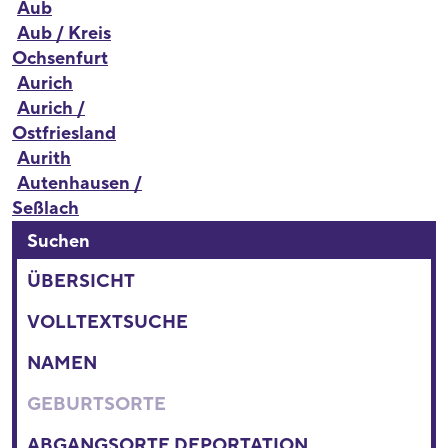
Aub
Aub / Kreis
Ochsenfurt
Aurich
Aurich /
Ostfriesland
Aurith
Autenhausen /
Seßlach
Suchen
ÜBERSICHT
VOLLTEXTSUCHE
NAMEN
GEBURTSORTE
ABGANGSORTE DEPORTATION