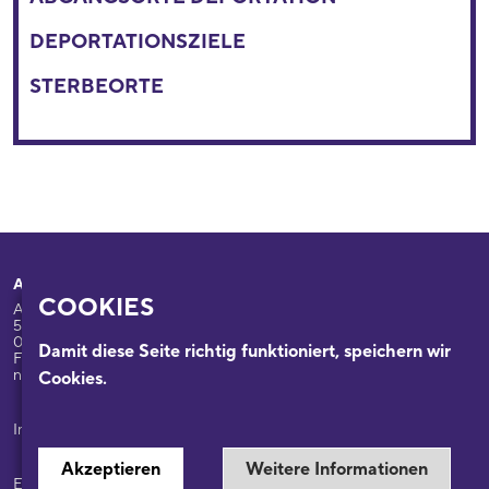
DEPORTATIONSZIELE
STERBEORTE
Adresse
Ihr Besuch
COOKIES
Appellhofplatz 23-25
Ausstellungen
50667 Köln
Programm
0221/221-26332
Damit diese Seite richtig funktioniert, speichern wir
Führungen: 0221/2212-6331
Das Haus
nsdok@stadt-koeln.de
Cookies.
Forschung & Sammlungen
Beratung
Impressum / Datenschutz
Akzeptieren
Weitere Informationen
Ein Museum der