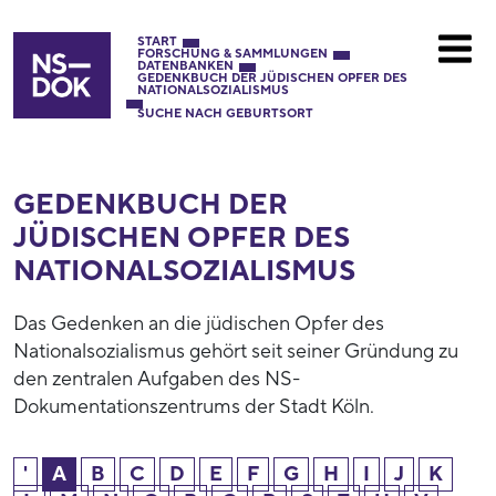
START
FORSCHUNG & SAMMLUNGEN
DATENBANKEN
GEDENKBUCH DER JÜDISCHEN OPFER DES
NATIONALSOZIALISMUS
SUCHE NACH GEBURTSORT
GEDENKBUCH DER
JÜDISCHEN OPFER DES
NATIONAL­SOZIALISMUS
Das Gedenken an die jüdischen Opfer des
Nationalsozialismus gehört seit seiner Gründung zu
den zentralen Aufgaben des NS-
Dokumentationszentrums der Stadt Köln.
'
A
B
C
D
E
F
G
H
I
J
K