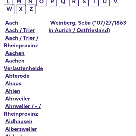
L
M
N
O
P
Q
R
S
T
U
V
W
X
Z
Aach
Weinberg, Seba (*07/27/1863
Aach / Trier
in Aurich / Ostfriesland)
Aach / Trier /
Rheinprovinz
Aachen
Aachen-
Verlautenheide
Abterode
Ahaus
Ahlen
Ahrweiler
Ahrweiler / - /
Rheinprovinz
Aidhausen
Albersweiler