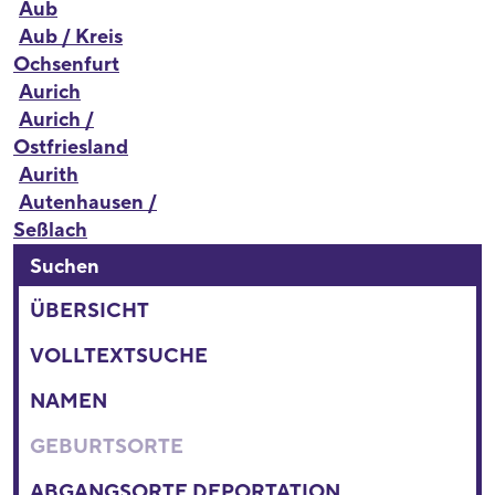
Aub
Aub / Kreis
Ochsenfurt
Aurich
Aurich /
Ostfriesland
Aurith
Autenhausen /
Seßlach
Suchen
ÜBERSICHT
VOLLTEXTSUCHE
NAMEN
GEBURTSORTE
ABGANGSORTE DEPORTATION