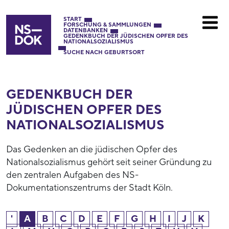
START
FORSCHUNG & SAMMLUNGEN
DATENBANKEN
GEDENKBUCH DER JÜDISCHEN OPFER DES
NATIONALSOZIALISMUS
SUCHE NACH GEBURTSORT
GEDENKBUCH DER
JÜDISCHEN OPFER DES
NATIONAL­SOZIALISMUS
Das Gedenken an die jüdischen Opfer des
Nationalsozialismus gehört seit seiner Gründung zu
den zentralen Aufgaben des NS-
Dokumentationszentrums der Stadt Köln.
'
A
B
C
D
E
F
G
H
I
J
K