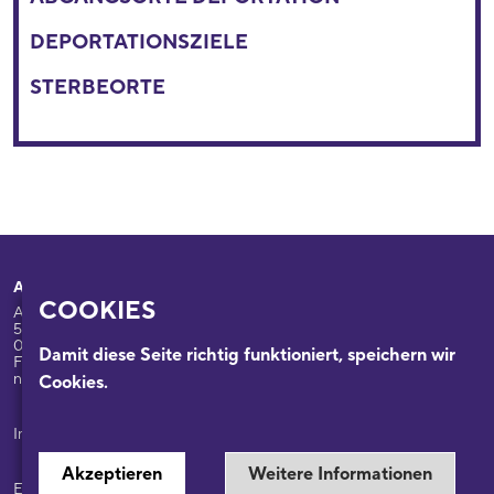
DEPORTATIONSZIELE
STERBEORTE
Adresse
Ihr Besuch
COOKIES
Appellhofplatz 23-25
Ausstellungen
50667 Köln
Programm
0221/221-26332
Damit diese Seite richtig funktioniert, speichern wir
Führungen: 0221/2212-6331
Das Haus
nsdok@stadt-koeln.de
Cookies.
Forschung & Sammlungen
Beratung
Impressum / Datenschutz
Akzeptieren
Weitere Informationen
Ein Museum der