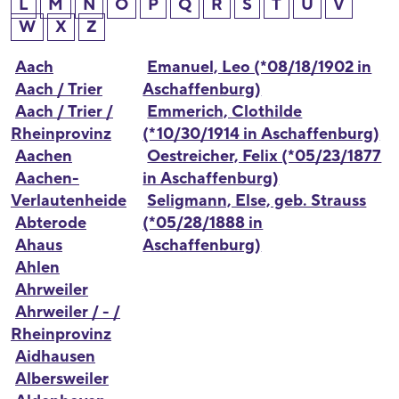
L
M
N
O
P
Q
R
S
T
U
V
W
X
Z
Aach
Emanuel, Leo (*08/18/1902 in
Aach / Trier
Aschaffenburg)
Aach / Trier /
Emmerich, Clothilde
Rheinprovinz
(*10/30/1914 in Aschaffenburg)
Aachen
Oestreicher, Felix (*05/23/1877
Aachen-
in Aschaffenburg)
Verlautenheide
Seligmann, Else, geb. Strauss
Abterode
(*05/28/1888 in
Ahaus
Aschaffenburg)
Ahlen
Ahrweiler
Ahrweiler / - /
Rheinprovinz
Aidhausen
Albersweiler