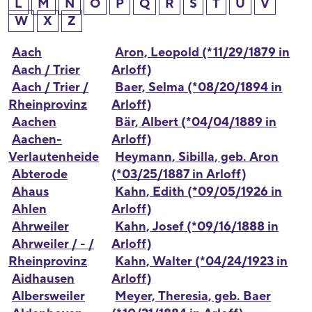
L
M
N
O
P
Q
R
S
T
U
V
W
X
Z
Aach
Aron, Leopold (*11/29/1879 in
Aach / Trier
Arloff)
Aach / Trier /
Baer, Selma (*08/20/1894 in
Rheinprovinz
Arloff)
Aachen
Bär, Albert (*04/04/1889 in
Aachen-
Arloff)
Verlautenheide
Heymann, Sibilla, geb. Aron
Abterode
(*03/25/1887 in Arloff)
Ahaus
Kahn, Edith (*09/05/1926 in
Ahlen
Arloff)
Ahrweiler
Kahn, Josef (*09/16/1888 in
Ahrweiler / - /
Arloff)
Rheinprovinz
Kahn, Walter (*04/24/1923 in
Aidhausen
Arloff)
Albersweiler
Meyer, Theresia, geb. Baer