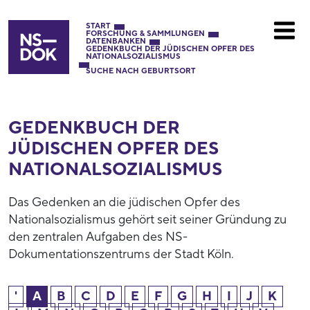
START
FORSCHUNG & SAMMLUNGEN
DATENBANKEN
GEDENKBUCH DER JÜDISCHEN OPFER DES
NATIONALSOZIALISMUS
SUCHE NACH GEBURTSORT
GEDENKBUCH DER
JÜDISCHEN OPFER DES
NATIONAL­SOZIALISMUS
Das Gedenken an die jüdischen Opfer des
Nationalsozialismus gehört seit seiner Gründung zu
den zentralen Aufgaben des NS-
Dokumentationszentrums der Stadt Köln.
'
A
B
C
D
E
F
G
H
I
J
K