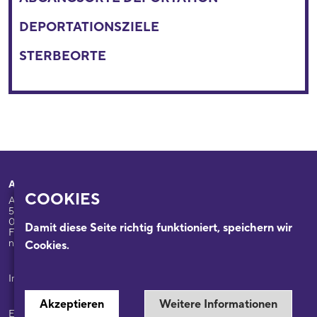
DEPORTATIONSZIELE
STERBEORTE
Adresse
Ihr Besuch
COOKIES
Appellhofplatz 23-25
Ausstellungen
50667 Köln
Programm
0221/221-26332
Damit diese Seite richtig funktioniert, speichern wir
Führungen: 0221/2212-6331
Das Haus
nsdok@stadt-koeln.de
Cookies.
Forschung & Sammlungen
Beratung
Impressum / Datenschutz
Akzeptieren
Weitere Informationen
Ein Museum der