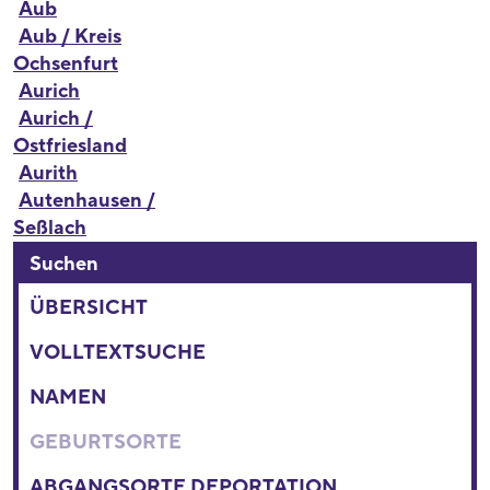
Aub
Aub / Kreis
Ochsenfurt
Aurich
Aurich /
Ostfriesland
Aurith
Autenhausen /
Seßlach
Suchen
ÜBERSICHT
VOLLTEXTSUCHE
NAMEN
GEBURTSORTE
ABGANGSORTE DEPORTATION