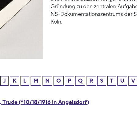
Gründung zu den zentralen Aufgab
NS-Dokumentationszentrums der S
Köln.
J
K
L
M
N
O
P
Q
R
S
T
U
V
, Trude (*10/18/1916 in Angelsdorf)