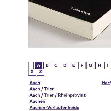
'
A
B
C
D
E
F
G
H
I
X
Z
Aach
Harf
Aach / Trier
Aach / Trier / Rheinprovinz
Aachen
Aachen-Verlautenheide