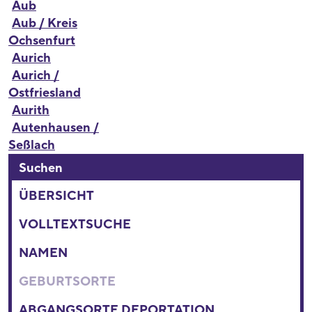
Aub
Aub / Kreis
Ochsenfurt
Aurich
Aurich /
Ostfriesland
Aurith
Autenhausen /
Seßlach
Suchen
ÜBERSICHT
VOLLTEXTSUCHE
NAMEN
GEBURTSORTE
ABGANGSORTE DEPORTATION