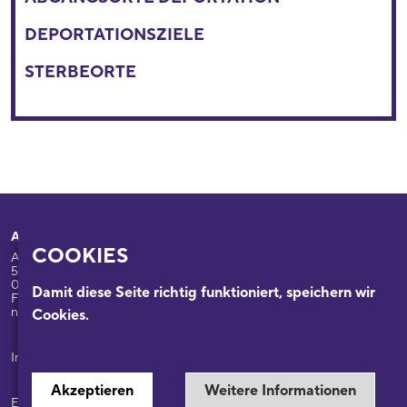
DEPORTATIONSZIELE
STERBEORTE
Adresse
Ihr Besuch
COOKIES
Appellhofplatz 23-25
Ausstellungen
50667 Köln
Programm
0221/221-26332
Damit diese Seite richtig funktioniert, speichern wir
Führungen: 0221/2212-6331
Das Haus
nsdok@stadt-koeln.de
Cookies.
Forschung & Sammlungen
Beratung
Impressum / Datenschutz
Akzeptieren
Weitere Informationen
Ein Museum der