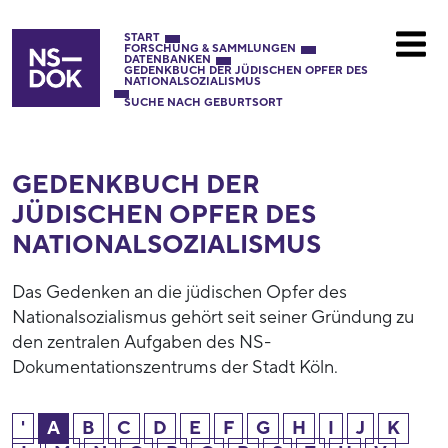
START
FORSCHUNG & SAMMLUNGEN
DATENBANKEN
GEDENKBUCH DER JÜDISCHEN OPFER DES
NATIONALSOZIALISMUS
SUCHE NACH GEBURTSORT
GEDENKBUCH DER
JÜDISCHEN OPFER DES
NATIONAL­SOZIALISMUS
Das Gedenken an die jüdischen Opfer des
Nationalsozialismus gehört seit seiner Gründung zu
den zentralen Aufgaben des NS-
Dokumentationszentrums der Stadt Köln.
'
A
B
C
D
E
F
G
H
I
J
K