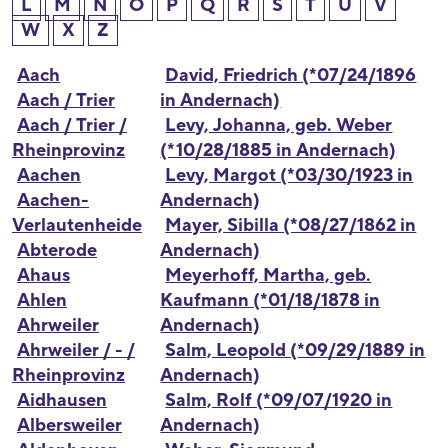
L
M
N
O
P
Q
R
S
T
U
V
W
X
Z
Aach
David, Friedrich (*07/24/1896
Aach / Trier
in Andernach)
Aach / Trier /
Levy, Johanna, geb. Weber
Rheinprovinz
(*10/28/1885 in Andernach)
Aachen
Levy, Margot (*03/30/1923 in
Aachen-
Andernach)
Verlautenheide
Mayer, Sibilla (*08/27/1862 in
Abterode
Andernach)
Ahaus
Meyerhoff, Martha, geb.
Ahlen
Kaufmann (*01/18/1878 in
Ahrweiler
Andernach)
Ahrweiler / - /
Salm, Leopold (*09/29/1889 in
Rheinprovinz
Andernach)
Aidhausen
Salm, Rolf (*09/07/1920 in
Albersweiler
Andernach)