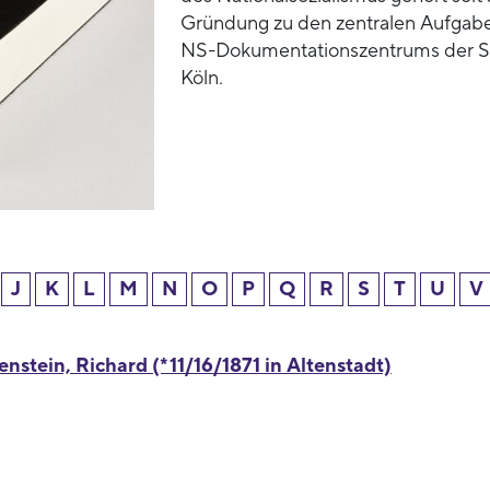
Gründung zu den zentralen Aufgab
NS-Dokumentationszentrums der S
Köln.
J
K
L
M
N
O
P
Q
R
S
T
U
V
nstein, Richard (*11/16/1871 in Altenstadt)