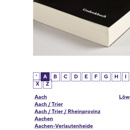
'
A
B
C
D
E
F
G
H
I
X
Z
Aach
Löwe
Aach / Trier
Aach / Trier / Rheinprovinz
Aachen
Aachen-Verlautenheide