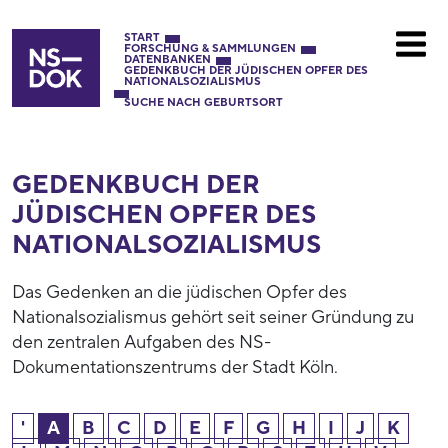
START
FORSCHUNG & SAMMLUNGEN
DATENBANKEN
GEDENKBUCH DER JÜDISCHEN OPFER DES
NATIONALSOZIALISMUS
SUCHE NACH GEBURTSORT
GEDENKBUCH DER
JÜDISCHEN OPFER DES
NATIONAL­SOZIALISMUS
Das Gedenken an die jüdischen Opfer des
Nationalsozialismus gehört seit seiner Gründung zu
den zentralen Aufgaben des NS-
Dokumentationszentrums der Stadt Köln.
'
A
B
C
D
E
F
G
H
I
J
K