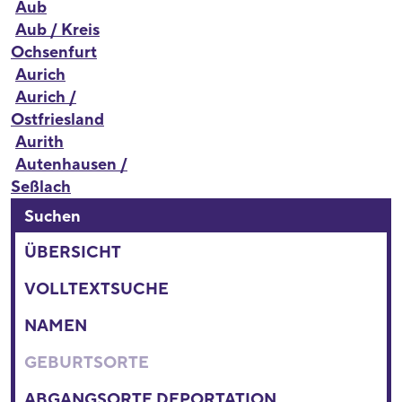
Aub
Aub / Kreis
Ochsenfurt
Aurich
Aurich /
Ostfriesland
Aurith
Autenhausen /
Seßlach
Suchen
ÜBERSICHT
VOLLTEXTSUCHE
NAMEN
GEBURTSORTE
ABGANGSORTE DEPORTATION