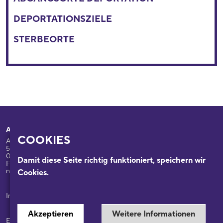
DEPORTATIONSZIELE
STERBEORTE
Adresse
Ihr Besuch
COOKIES
Appellhofplatz 23-25
Ausstellungen
50667 Köln
Programm
0221/221-26332
Damit diese Seite richtig funktioniert, speichern wir
Führungen: 0221/2212-6331
Das Haus
nsdok@stadt-koeln.de
Cookies.
Forschung & Sammlungen
Beratung
Impressum / Datenschutz
Akzeptieren
Weitere Informationen
Ein Museum der