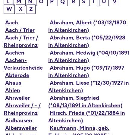
L
M
N
O
P
Q
R
S
T
U
V
W
X
Z
Aach
Abraham, Albert (*03/12/1870
Aach / Trier
in Altenkirchen)
Aach / Trier /
Abraham, Berta (*05/22/1928
Rheinprovinz
in Altenkirchen)
Aachen
Abraham, Hedwig (*04/10/1891
Aachen-
in Altenkirchen)
Verlautenheide
Abraham, Hugo (*09/17/1897
Abterode
in Altenkirchen)
Ahaus
Abraham, Liese (*12/30/1927 in
Ahlen
Altenkirchen)
Ahrweiler
Abraham, Siegfried
Ahrweiler / - /
(*08/13/1891 in Altenkirchen)
Rheinprovinz
Hirsch, Frieda (*01/22/1884 in
Aidhausen
Altenkirchen)
Albersweiler
Kaufmann, Minna, geb.