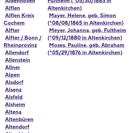
Aldenhoven
Fultheim (*05/30/1885 in
Alflen
Altenkirchen)
Alflen Kreis
Mayer, Helene, geb. Simon
Cochem
(*08/08/1865 in Altenkirchen)
Alfter
Meyer, Johanna, geb. Fultheim
Alfter / Bonn /
(*09/12/1880 in Altenkirchen)
Rheinprovinz
Moses, Pauline, geb. Abraham
Allendorf
(*05/29/1876 in Altenkirchen)
Allenstein
Allner
Alpen
Alsdorf
Alsenz
Alsfeld
Alsheim
Altena
Altenbüren
Altendorf