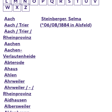
L
M
N
O
P
Q
R
S
T
U
V
W
X
Z
Aach
Steinberger, Selma
Aach / Trier
(*06/08/1884 in Alsfeld)
Aach / Trier /
Rheinprovinz
Aachen
Aachen-
Verlautenheide
Abterode
Ahaus
Ahlen
Ahrweiler
Ahrweiler / - /
Rheinprovinz
Aidhausen
Albersweiler