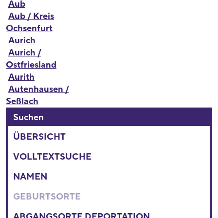
Aub
Aub / Kreis
Ochsenfurt
Aurich
Aurich /
Ostfriesland
Aurith
Autenhausen /
Seßlach
Suchen
ÜBERSICHT
VOLLTEXTSUCHE
NAMEN
GEBURTSORTE
ABGANGSORTE DEPORTATION