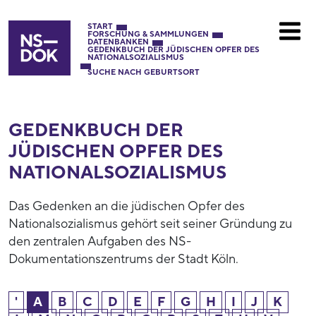
START
FORSCHUNG & SAMMLUNGEN
DATENBANKEN
GEDENKBUCH DER JÜDISCHEN OPFER DES
NATIONALSOZIALISMUS
SUCHE NACH GEBURTSORT
GEDENKBUCH DER
JÜDISCHEN OPFER DES
NATIONAL­SOZIALISMUS
Das Gedenken an die jüdischen Opfer des
Nationalsozialismus gehört seit seiner Gründung zu
den zentralen Aufgaben des NS-
Dokumentationszentrums der Stadt Köln.
'
A
B
C
D
E
F
G
H
I
J
K