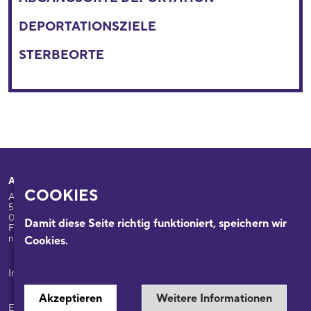
DEPORTATIONSZIELE
STERBEORTE
Adresse
Ihr Besuch
COOKIES
Appellhofplatz 23-25
Ausstellungen
50667 Köln
Programm
0221/221-26332
Damit diese Seite richtig funktioniert, speichern wir
Führungen: 0221/2212-6331
Das Haus
nsdok@stadt-koeln.de
Cookies.
Forschung & Sammlungen
Beratung
Impressum / Datenschutz
Akzeptieren
Weitere Informationen
Ein Museum der