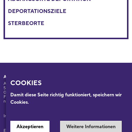
DEPORTATIONSZIELE
STERBEORTE
Adresse
Ihr Besuch
COOKIES
Appellhofplatz 23-25
Ausstellungen
50667 Köln
Programm
0221/221-26332
Damit diese Seite richtig funktioniert, speichern wir
Führungen: 0221/2212-6331
Das Haus
nsdok@stadt-koeln.de
Cookies.
Forschung & Sammlungen
Beratung
Impressum / Datenschutz
Akzeptieren
Weitere Informationen
Ein Museum der