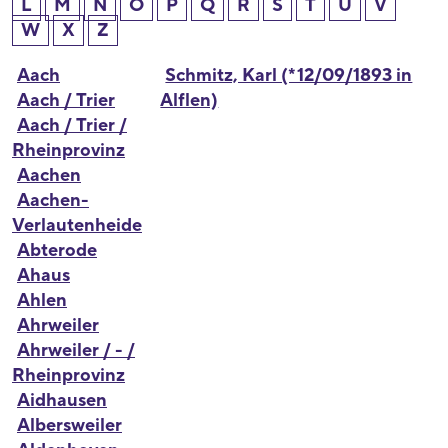
L
M
N
O
P
Q
R
S
T
U
V
W
X
Z
Aach
Schmitz, Karl (*12/09/1893 in
Aach / Trier
Alflen)
Aach / Trier /
Rheinprovinz
Aachen
Aachen-
Verlautenheide
Abterode
Ahaus
Ahlen
Ahrweiler
Ahrweiler / - /
Rheinprovinz
Aidhausen
Albersweiler