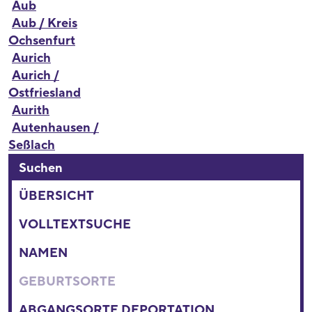
Aub
Aub / Kreis
Ochsenfurt
Aurich
Aurich /
Ostfriesland
Aurith
Autenhausen /
Seßlach
Suchen
ÜBERSICHT
VOLLTEXTSUCHE
NAMEN
GEBURTSORTE
ABGANGSORTE DEPORTATION