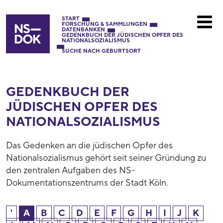
START
FORSCHUNG & SAMMLUNGEN
DATENBANKEN
GEDENKBUCH DER JÜDISCHEN OPFER DES
NATIONALSOZIALISMUS
SUCHE NACH GEBURTSORT
GEDENKBUCH DER
JÜDISCHEN OPFER DES
NATIONAL­SOZIALISMUS
Das Gedenken an die jüdischen Opfer des
Nationalsozialismus gehört seit seiner Gründung zu
den zentralen Aufgaben des NS-
Dokumentationszentrums der Stadt Köln.
'
A
B
C
D
E
F
G
H
I
J
K