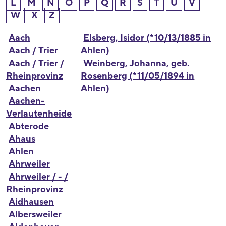
L
M
N
O
P
Q
R
S
T
U
V
W
X
Z
Aach
Elsberg, Isidor (*10/13/1885 in
Aach / Trier
Ahlen)
Aach / Trier /
Weinberg, Johanna, geb.
Rheinprovinz
Rosenberg (*11/05/1894 in
Aachen
Ahlen)
Aachen-
Verlautenheide
Abterode
Ahaus
Ahlen
Ahrweiler
Ahrweiler / - /
Rheinprovinz
Aidhausen
Albersweiler