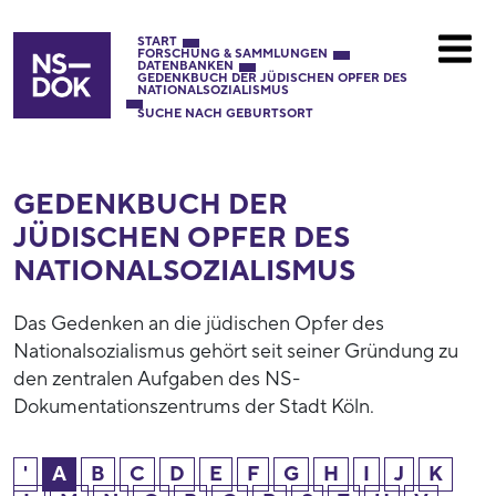
START
FORSCHUNG & SAMMLUNGEN
DATENBANKEN
GEDENKBUCH DER JÜDISCHEN OPFER DES
NATIONALSOZIALISMUS
SUCHE NACH GEBURTSORT
GEDENKBUCH DER
JÜDISCHEN OPFER DES
NATIONAL­SOZIALISMUS
Das Gedenken an die jüdischen Opfer des
Nationalsozialismus gehört seit seiner Gründung zu
den zentralen Aufgaben des NS-
Dokumentationszentrums der Stadt Köln.
'
A
B
C
D
E
F
G
H
I
J
K