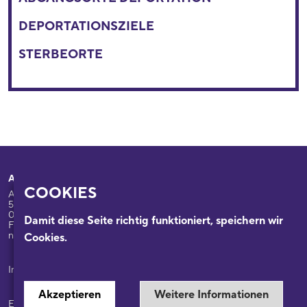
DEPORTATIONSZIELE
STERBEORTE
Adresse
Ihr Besuch
COOKIES
Appellhofplatz 23-25
Ausstellungen
50667 Köln
Programm
0221/221-26332
Damit diese Seite richtig funktioniert, speichern wir
Führungen: 0221/2212-6331
Das Haus
nsdok@stadt-koeln.de
Cookies.
Forschung & Sammlungen
Beratung
Impressum / Datenschutz
Akzeptieren
Weitere Informationen
Ein Museum der