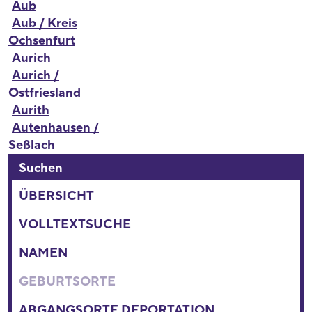
Aub
Aub / Kreis
Ochsenfurt
Aurich
Aurich /
Ostfriesland
Aurith
Autenhausen /
Seßlach
Suchen
ÜBERSICHT
VOLLTEXTSUCHE
NAMEN
GEBURTSORTE
ABGANGSORTE DEPORTATION