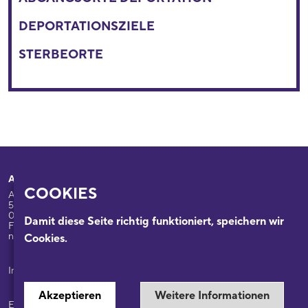
DEPORTATIONSZIELE
STERBEORTE
Adresse
Ihr Besuch
COOKIES
Appellhofplatz 23-25
Ausstellungen
50667 Köln
Programm
0221/221-26332
Damit diese Seite richtig funktioniert, speichern wir
Führungen: 0221/2212-6331
Das Haus
nsdok@stadt-koeln.de
Cookies.
Forschung & Sammlungen
Beratung
Impressum / Datenschutz
Akzeptieren
Weitere Informationen
Ein Museum der