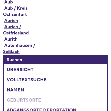
Aub
Aub / Kreis
Ochsenfurt
Aurich
Aurich /
Ostfriesland
Aurith
Autenhausen /
Seßlach
Suchen
ÜBERSICHT
VOLLTEXTSUCHE
NAMEN
GEBURTSORTE
ABGANGSORTE DEPORTATION