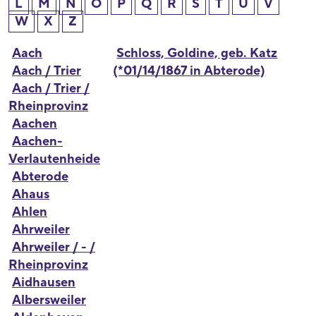
L
M
N
O
P
Q
R
S
T
U
V
W
X
Z
Aach
Schloss, Goldine, geb. Katz
Aach / Trier
(*01/14/1867 in Abterode)
Aach / Trier /
Rheinprovinz
Aachen
Aachen-
Verlautenheide
Abterode
Ahaus
Ahlen
Ahrweiler
Ahrweiler / - /
Rheinprovinz
Aidhausen
Albersweiler