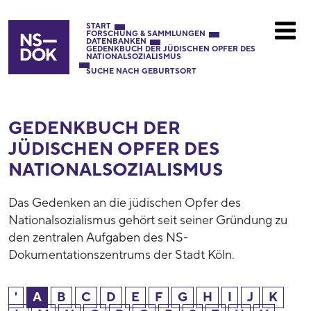
START
FORSCHUNG & SAMMLUNGEN
DATENBANKEN
GEDENKBUCH DER JÜDISCHEN OPFER DES
NATIONALSOZIALISMUS
SUCHE NACH GEBURTSORT
GEDENKBUCH DER
JÜDISCHEN OPFER DES
NATIONAL­SOZIALISMUS
Das Gedenken an die jüdischen Opfer des
Nationalsozialismus gehört seit seiner Gründung zu
den zentralen Aufgaben des NS-
Dokumentationszentrums der Stadt Köln.
'
A
B
C
D
E
F
G
H
I
J
K