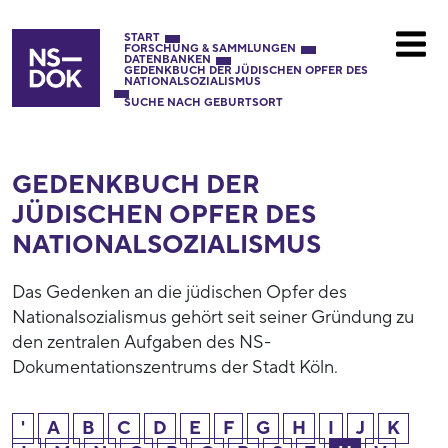
START
FORSCHUNG & SAMMLUNGEN
DATENBANKEN
GEDENKBUCH DER JÜDISCHEN OPFER DES
NATIONALSOZIALISMUS
SUCHE NACH GEBURTSORT
GEDENKBUCH DER
JÜDISCHEN OPFER DES
NATIONAL­SOZIALISMUS
Das Gedenken an die jüdischen Opfer des
Nationalsozialismus gehört seit seiner Gründung zu
den zentralen Aufgaben des NS-
Dokumentationszentrums der Stadt Köln.
'
A
B
C
D
E
F
G
H
I
J
K