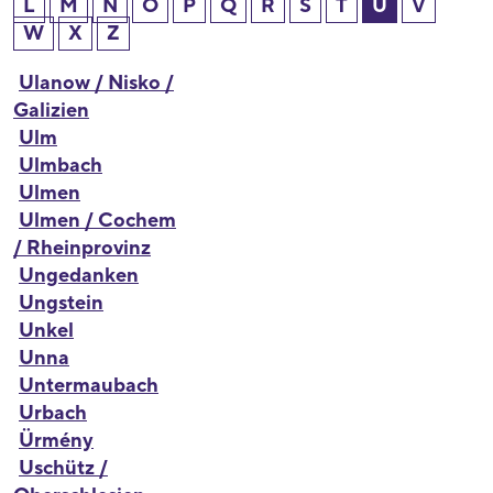
L
M
N
O
P
Q
R
S
T
U
V
W
X
Z
Ulanow / Nisko /
Galizien
Ulm
Ulmbach
Ulmen
Ulmen / Cochem
/ Rheinprovinz
Ungedanken
Ungstein
Unkel
Unna
Untermaubach
Urbach
Ürmény
Uschütz /