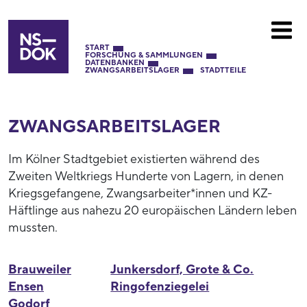
START
FORSCHUNG & SAMMLUNGEN
DATENBANKEN
ZWANGSARBEITSLAGER
STADTTEILE
ZWANGSARBEITS­LAGER
Im Kölner Stadtgebiet existierten während des
Zweiten Weltkriegs Hunderte von Lagern, in denen
Kriegsgefangene, Zwangsarbeiter*innen und KZ-
Häftlinge aus nahezu 20 europäischen Ländern leben
mussten.
Brauweiler
Junkersdorf, Grote & Co.
Ensen
Ringofenziegelei
Godorf