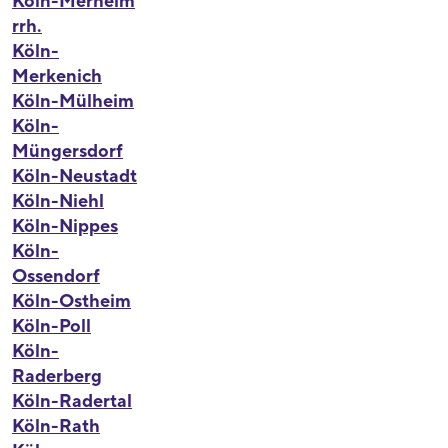
Köln-Merheim
rrh.
Köln-
Merkenich
Köln-Mülheim
Köln-
Müngersdorf
Köln-Neustadt
Köln-Niehl
Köln-Nippes
Köln-
Ossendorf
Köln-Ostheim
Köln-Poll
Köln-
Raderberg
Köln-Radertal
Köln-Rath