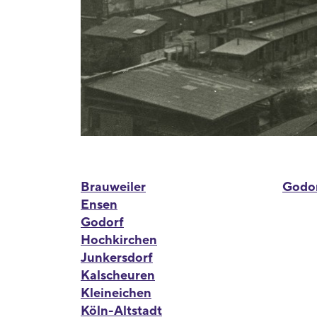
Brauweiler
Godo
Ensen
Godorf
Hochkirchen
Junkersdorf
Kalscheuren
Kleineichen
Köln-Altstadt