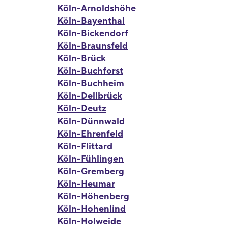
Köln-Arnoldshöhe
Köln-Bayenthal
Köln-Bickendorf
Köln-Braunsfeld
Köln-Brück
Köln-Buchforst
Köln-Buchheim
Köln-Dellbrück
Köln-Deutz
Köln-Dünnwald
Köln-Ehrenfeld
Köln-Flittard
Köln-Fühlingen
Köln-Gremberg
Köln-Heumar
Köln-Höhenberg
Köln-Hohenlind
Köln-Holweide