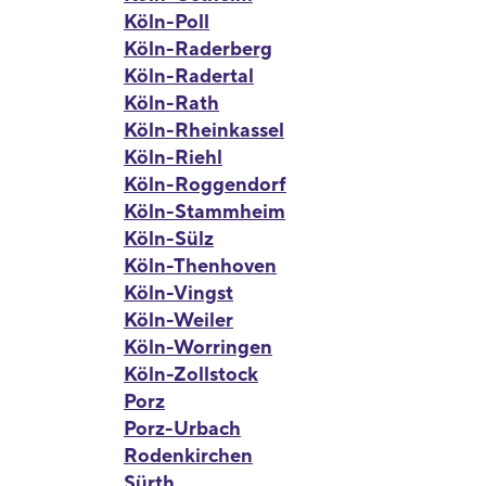
Köln-Poll
Köln-Raderberg
Köln-Radertal
Köln-Rath
Köln-Rheinkassel
Köln-Riehl
Köln-Roggendorf
Köln-Stammheim
Köln-Sülz
Köln-Thenhoven
Köln-Vingst
Köln-Weiler
Köln-Worringen
Köln-Zollstock
Porz
Porz-Urbach
Rodenkirchen
Sürth