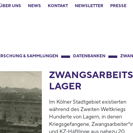
ÜBER UNS
NEWS
KONTAKT
NEWSLETTER
PRESSE
RSCHUNG & SAMMLUNGEN
DATENBANKEN
ZWAN
ZWANGSARBEITS
LAGER
Im Kölner Stadtgebiet existierten
während des Zweiten Weltkriegs
Hunderte von Lagern, in denen
Kriegsgefangene, Zwangsarbeiter*i
und KZ-Häftlinge aus nahezu 20