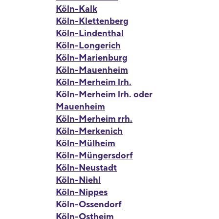
Köln-Kalk
Köln-Klettenberg
Köln-Lindenthal
Köln-Longerich
Köln-Marienburg
Köln-Mauenheim
Köln-Merheim lrh.
Köln-Merheim lrh. oder
Mauenheim
Köln-Merheim rrh.
Köln-Merkenich
Köln-Mülheim
Köln-Müngersdorf
Köln-Neustadt
Köln-Niehl
Köln-Nippes
Köln-Ossendorf
Köln-Ostheim