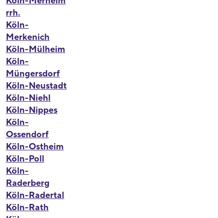
Köln-Merheim
rrh.
Köln-
Merkenich
Köln-Mülheim
Köln-
Müngersdorf
Köln-Neustadt
Köln-Niehl
Köln-Nippes
Köln-
Ossendorf
Köln-Ostheim
Köln-Poll
Köln-
Raderberg
Köln-Radertal
Köln-Rath