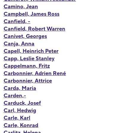
Camino, Jean
Campbell, James Ross
Canfield, -
Canfield, Robert Warren
Canivet, Georges
Canja, Anna
Capell, Heinrich Peter
Capp, Leslie Stanley
Cappelmann, Fritz
Carbonnier, Adrien René
Carbonnier, Attrice
Carda, Maria
Carden,-
Carduck, Josef
Carl, Hedwig
Carle, Karl
Carle, Konrad
Carlitz, Helena