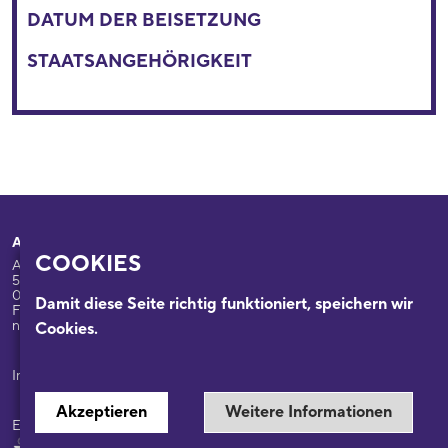
DATUM DER BEISETZUNG
STAATSANGEHÖRIGKEIT
Adresse
Ihr Besuch
COOKIES
Appellhofplatz 23-25
Ausstellungen
50667 Köln
Programm
0221/221-26332
Damit diese Seite richtig funktioniert, speichern wir
Führungen: 0221/2212-6331
Das Haus
nsdok@stadt-koeln.de
Cookies.
Forschung & Sammlungen
Beratung
Impressum / Datenschutz
Akzeptieren
Weitere Informationen
Ein Museum der