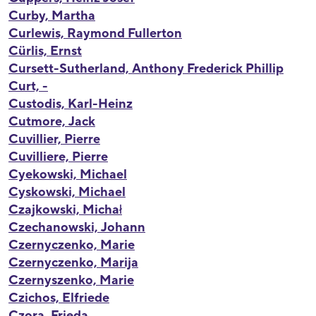
Curby, Martha
Curlewis, Raymond Fullerton
Cürlis, Ernst
Cursett-Sutherland, Anthony Frederick Phillip
Curt, -
Custodis, Karl-Heinz
Cutmore, Jack
Cuvillier, Pierre
Cuvilliere, Pierre
Cyekowski, Michael
Cyskowski, Michael
Czajkowski, Michał
Czechanowski, Johann
Czernyczenko, Marie
Czernyczenko, Marija
Czernyszenko, Marie
Czichos, Elfriede
Czora, Frieda