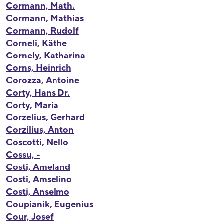
Cormann, Math.
Cormann, Mathias
Cormann, Rudolf
Corneli, Käthe
Cornely, Katharina
Corns, Heinrich
Corozza, Antoine
Corty, Hans Dr.
Corty, Maria
Corzelius, Gerhard
Corzilius, Anton
Coscotti, Nello
Cossu, -
Costi, Ameland
Costi, Amselino
Costi, Anselmo
Coupianik, Eugenius
Cour, Josef