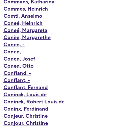
Commans, Katharina
Commes, Heinrich
Comti, Anselmo
Coneé, Heinrich
Coneé, Margareta
Conèe, Margarethe
Conen, -
Conen, -
Conen, Josef
Conen, Otto
Confland, -
Conflant, -
Conflant, Fernand
Coninck, Louis de
Coninck, Robert Louis de
Coninx, Ferdinand
Conjeur, Christine
Conjour, Christine