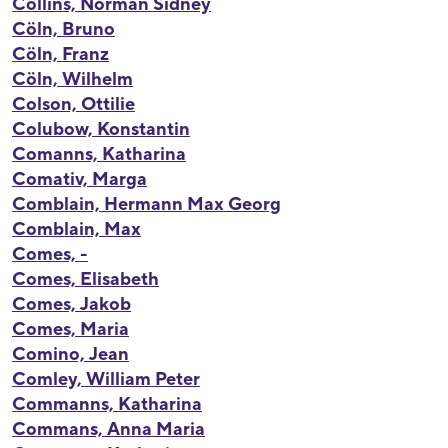
Collins, Norman Sidney
Cöln, Bruno
Cöln, Franz
Cöln, Wilhelm
Colson, Ottilie
Colubow, Konstantin
Comanns, Katharina
Comativ, Marga
Comblain, Hermann Max Georg
Comblain, Max
Comes, -
Comes, Elisabeth
Comes, Jakob
Comes, Maria
Comino, Jean
Comley, William Peter
Commanns, Katharina
Commans, Anna Maria