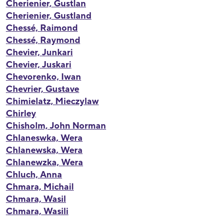
Cherienier, Gustlan
Cherienier, Gustland
Chessé, Raimond
Chessé, Raymond
Chevier, Junkari
Chevier, Juskari
Chevorenko, Iwan
Chevrier, Gustave
Chimielatz, Mieczylaw
Chirley
Chisholm, John Norman
Chlaneswka, Wera
Chlanewska, Wera
Chlanewzka, Wera
Chluch, Anna
Chmara, Michail
Chmara, Wasil
Chmara, Wasili