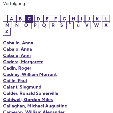
Verfolgung.
A
B
C
D
E
F
G
H
I
J
K
L
M
N
O
P
Q
R
S
T
u
V
W
X
Z
Caballo, Anna
Cabalo, Anna
Cabalo, Anni
Cadera, Margarete
Cadin, Roger
Cadney, William Morrant
Caille, Paul
Calant, Siegmund
Calder, Ronald Somerville
Caldwell, Gordon Miles
Callaghan, Michael Augustine
Cameron, William Alexander