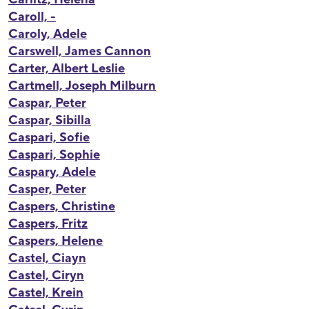
Caroll, -
Caroly, Adele
Carswell, James Cannon
Carter, Albert Leslie
Cartmell, Joseph Milburn
Caspar, Peter
Caspar, Sibilla
Caspari, Sofie
Caspari, Sophie
Caspary, Adele
Casper, Peter
Caspers, Christine
Caspers, Fritz
Caspers, Helene
Castel, Ciayn
Castel, Ciryn
Castel, Krein