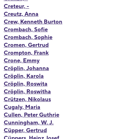
Creteur, -
Creutz, Anna
Crew, Kenneth Burton
Crombach, Sofie
Crombach, Sophie
Cromen, Gertrud
Crompton, Frank
Crone, Emmy
Cröplin, Johanna
Cröplin, Karola
Cröplin, Roswita
Cröplin, Roswitha
Crützen, Nikolaus
Cugaly, Maria
Cullen, Peter Guthrie
Cunningham, W. J.
Cüpper, Gertrud
Cüppers, Heinz Josef