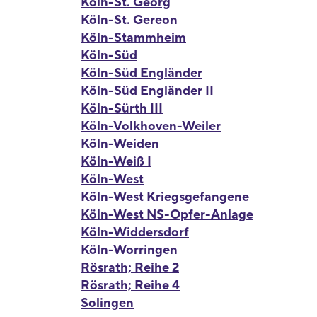
Köln-St. Georg
Köln-St. Gereon
Köln-Stammheim
Köln-Süd
Köln-Süd Engländer
Köln-Süd Engländer II
Köln-Sürth III
Köln-Volkhoven-Weiler
Köln-Weiden
Köln-Weiß I
Köln-West
Köln-West Kriegsgefangene
Köln-West NS-Opfer-Anlage
Köln-Widdersdorf
Köln-Worringen
Rösrath; Reihe 2
Rösrath; Reihe 4
Solingen