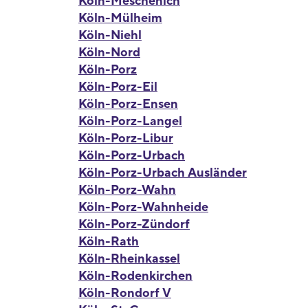
Köln-Meschenich
Köln-Mülheim
Köln-Niehl
Köln-Nord
Köln-Porz
Köln-Porz-Eil
Köln-Porz-Ensen
Köln-Porz-Langel
Köln-Porz-Libur
Köln-Porz-Urbach
Köln-Porz-Urbach Ausländer
Köln-Porz-Wahn
Köln-Porz-Wahnheide
Köln-Porz-Zündorf
Köln-Rath
Köln-Rheinkassel
Köln-Rodenkirchen
Köln-Rondorf V