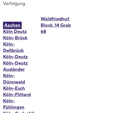
Verfolgung.
Waldfriedhof,
Aachen
Block, 14 Grab
Köln Deutz
68
Köln-Brück
Köln-
Dellbrück
Köln-Deutz
Köln-Deutz
Ausländer
Köln-
Dünnwald
Köln-Esch
Köln-Flittard
Köln-
Fühlingen