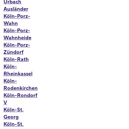
Urbach
Ausländer
Köln-Porz-
Wahn
Köln-Porz-
Wahnheide
Köln-Porz-
Zündorf
Köln-Rath
Köln-
Rheinkassel
Köln-
Rodenkirchen
Köln-Rondorf
V
Köln-St.
Georg
Köln-St.