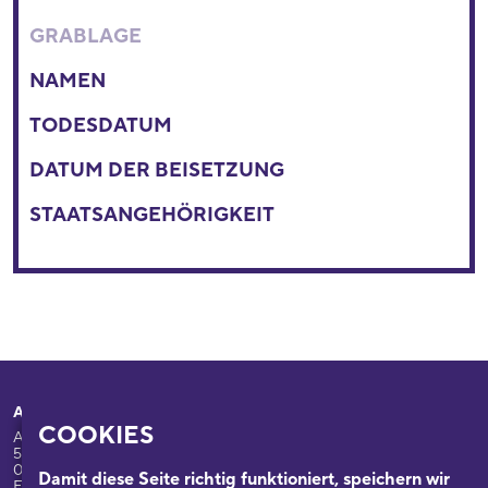
GRABLAGE
NAMEN
TODESDATUM
DATUM DER BEISETZUNG
STAATSANGEHÖRIGKEIT
Adresse
Ihr Besuch
COOKIES
Appellhofplatz 23-25
Ausstellungen
50667 Köln
Programm
0221/221-26332
Damit diese Seite richtig funktioniert, speichern wir
Führungen: 0221/2212-6331