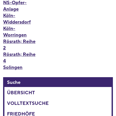
NS-Opfer-
Anlage
Köln-
Widdersdorf
Köln-
Worringen
Rösrath; Reihe
2
Rösrath; Reihe
4
Solingen
Suche
ÜBERSICHT
VOLLTEXTSUCHE
FRIEDHÖFE