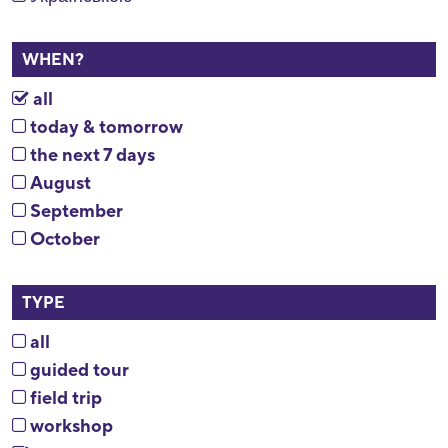
WHEN?
all
today & tomorrow
the next 7 days
August
September
October
TYPE
all
guided tour
field trip
workshop