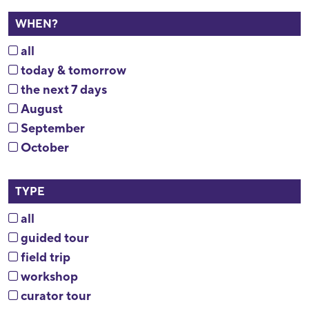
WHEN?
all
today & tomorrow
the next 7 days
August
September
October
TYPE
all
guided tour
field trip
workshop
curator tour