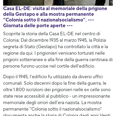
Casa EL-DE: visita al memoriale della prigione
della Gestapo e alla mostra permanente
“Colonia sotto il nazionalsocialismo”. ---
Giornata delle porte aperte ---
Scoprite la storia della Casa EL-DE nel centro di
Colonia: Dal dicembre 1935 al marzo 1945, la Polizia
segreta di Stato (Gestapo) ha controllato la città e la
regione da qui. I prigionieri venivano torturati nelle
prigioni sotterranee e alla fine della guerra centinaia di
persone furono uccise nel cortile dell'edificio.
Dopo il 1945, l'edificio fu utilizzato da diversi uffici
comunali. Solo decenni dopo la fine della guerra, le
oltre 1.800 iscrizioni dei prigionieri nelle ex celle sono
state rese accessibili al pubblico - un impressionante
memoriale degli orrori dell'era nazista. La mostra
permanente “Colonia sotto il nazionalsocialismo”
documenta anche la storia di Colonia dagli anni Venti