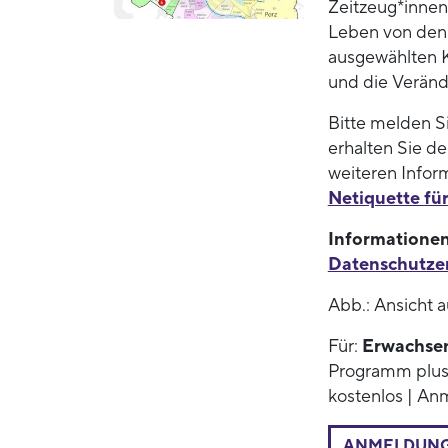
Zeitzeug*innen 
Leben von den 1
ausgewählten K
und die Veränd
Bitte melden Si
erhalten Sie d
weiteren Infor
Netiquette fü
Informationen
Datenschutze
Abb.: Ansicht a
Für:
Erwachse
Programm plus 
kostenlos | An
ANMELDUN