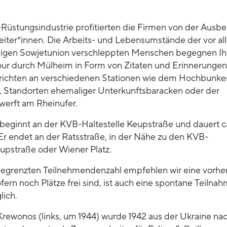
S-Rüstungsindustrie profitierten die Firmen von der Ausb
iter*innen. Die Arbeits- und Lebensumstände der vor al
ligen Sowjetunion verschleppten Menschen begegnen I
ur durch Mülheim in Form von Zitaten und Erinnerungen
richten an verschiedenen Stationen wie dem Hochbunke
e, Standorten ehemaliger Unterkunftsbaracken oder der
erft am Rheinufer.
eginnt an der KVB-Haltestelle Keupstraße und dauert c
Er endet an der Ratsstraße, in der Nähe zu den KVB-
eupstraße oder Wiener Platz.
egrenzten Teilnehmendenzahl empfehlen wir eine vorhe
ern noch Plätze frei sind, ist auch eine spontane Teilna
lich.
Krewonos (links, um 1944) wurde 1942 aus der Ukraine na