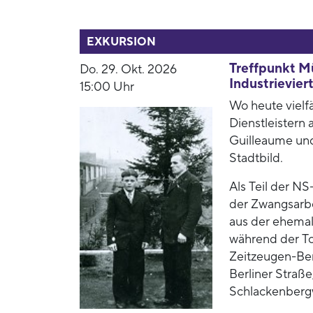
54003
EXKURSION
Treffpunkt M
Do. 29. Okt. 2026
Industrieviert
15:00 Uhr
Wo heute vielf
Dienstleistern
Guilleaume und
Stadtbild.
Als Teil der N
der Zwangsarbe
aus der ehema
während der To
Zeitzeugen-Be
Berliner Straß
Schlackenbergw