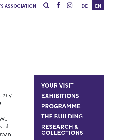
’S ASSOCIATION
DE
EN
YOUR VISIT
larly
EXHIBITIONS
s,
PROGRAMME
THE BUILDING
 We
s of
RESEARCH &
COLLECTIONS
urban