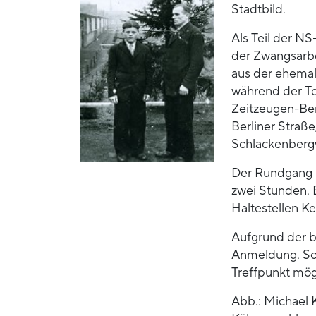
Stadtbild.
Als Teil der N
der Zwangsarbe
aus der ehema
während der To
Zeitzeugen-Be
Berliner Straß
Schlackenbergw
Der Rundgang b
zwei Stunden. 
Haltestellen K
Aufgrund der b
Anmeldung. Sof
Treffpunkt mög
Abb.: Michael 