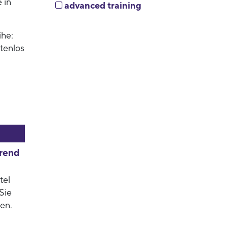
 in
advanced training
ihe:
tenlos
hrend
tel
Sie
en.