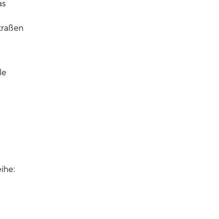
as
traßen
le
ihe: