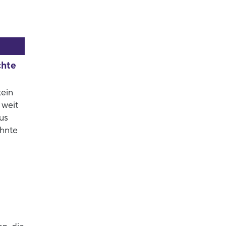
chte
tein
 weit
us
ehnte