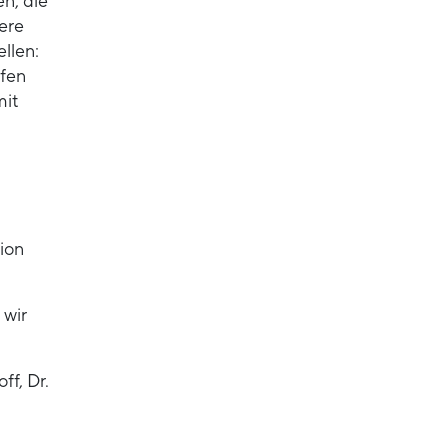
n, die
ere
llen:
ffen
mit
ion
 wir
f, Dr.