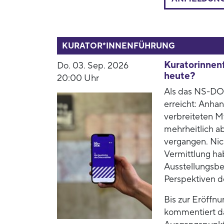
53937
KURATOR*INNENFÜHRUNG
Kuratorinnenf
Do. 03. Sep. 2026
heute?
20:00 Uhr
Als das NS-DOK
erreicht: Anha
verbreiteten M
mehrheitlich a
vergangen. Nic
Vermittlung ha
Ausstellungsbe
Perspektiven 
Bis zur Eröffn
kommentiert da