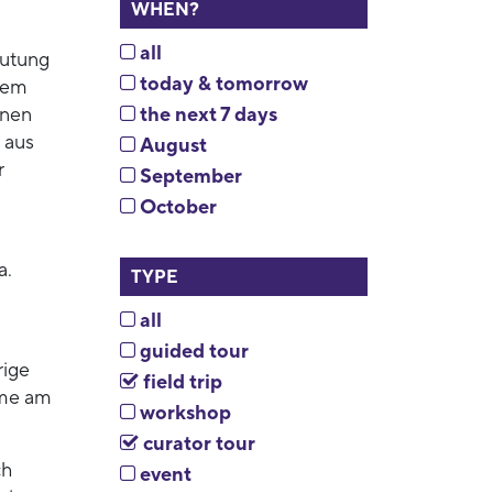
WHEN?
all
eutung
today & tomorrow
lem
hnen
the next 7 days
 aus
August
r
September
October
a.
TYPE
all
guided tour
rige
field trip
hme am
workshop
curator tour
ch
event