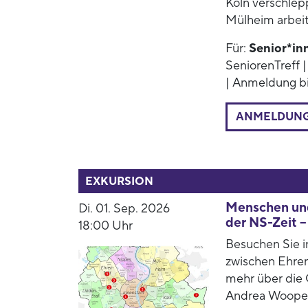
Köln verschlep
Mülheim arbei
Für:
Senior*in
SeniorenTreff |
| Anmeldung bi
ANMELDUN
52858
EXKURSION
Menschen und
Di. 01. Sep. 2026
der NS-Zeit –
18:00 Uhr
Besuchen Sie in
zwischen Ehren
mehr über die 
Andrea Woopen 