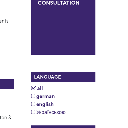
CONSULTATION
ents
LANGUAGE
all
german
english
Українською
ten &