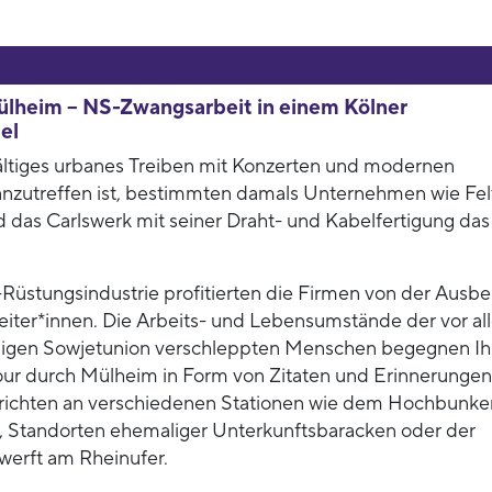
ülheim – NS-Zwangsarbeit in einem Kölner
el
ältiges urbanes Treiben mit Konzerten und modernen
 anzutreffen ist, bestimmten damals Unternehmen wie Fel
 das Carlswerk mit seiner Draht- und Kabelfertigung das
S-Rüstungsindustrie profitierten die Firmen von der Ausb
iter*innen. Die Arbeits- und Lebensumstände der vor al
ligen Sowjetunion verschleppten Menschen begegnen I
ur durch Mülheim in Form von Zitaten und Erinnerungen
richten an verschiedenen Stationen wie dem Hochbunke
e, Standorten ehemaliger Unterkunftsbaracken oder der
erft am Rheinufer.