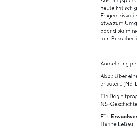
Ausgangspunkte
heute kritisch
Fragen diskutie
etwa zum Umgan
oder diskrimin
den Besucher*
Anmeldung per
Abb.: Über ein
erläutert. (NS
Ein Begleitpro
NS-Geschichte
Für:
Erwachse
Hanne Leßau | 