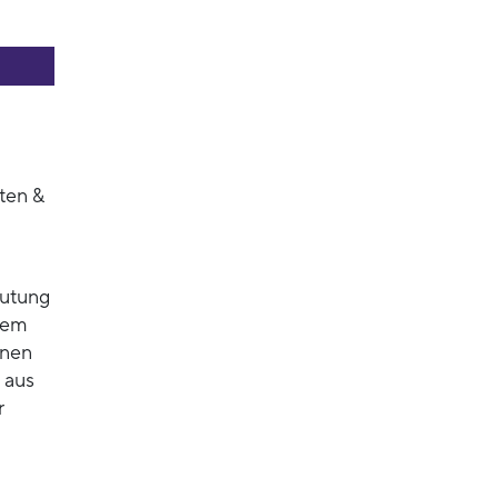
ten &
eutung
lem
hnen
 aus
r