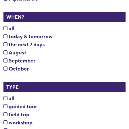
WHEN?
all
today & tomorrow
the next 7 days
August
September
October
TYPE
all
guided tour
field trip
workshop