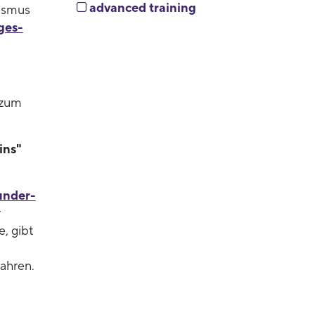
advanced training
lismus
ges-
 zum
ins"
under-
r
, gibt
Jahren.