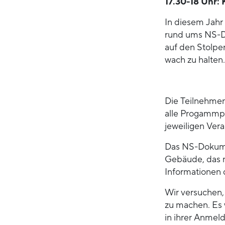
17.30-18 Uhr: 
In diesem Jahr 
rund ums NS-D
auf den Stolper
wach zu halten.
Die Teilnehmend
alle Progammp
jeweiligen Vera
Das NS-Dokume
Gebäude, das ni
Informationen 
Wir versuchen, 
zu machen. Es w
in ihrer Anmel