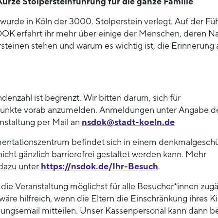
Kurze Stolpersteinführung für die ganze Familie
wurde in Köln der 3000. Stolperstein verlegt. Auf der Fü
OK erfahrt ihr mehr über einige der Menschen, deren 
steinen stehen und warum es wichtig ist, die Erinnerung 
enzahl ist begrenzt. Wir bitten darum, sich für
unkte vorab anzumelden. Anmeldungen unter Angabe d
nstaltung per Mail an
nsdok@stadt-koeln.de
ntationszentrum befindet sich in einem denkmalgesch
cht gänzlich barrierefrei gestaltet werden kann. Mehr
dazu unter
https://nsdok.de/Ihr-Besuch
.
die Veranstaltung möglichst für alle Besucher*innen zugä
äre hilfreich, wenn die Eltern die Einschränkung ihres K
dungsemail mitteilen. Unser Kassenpersonal kann dann be