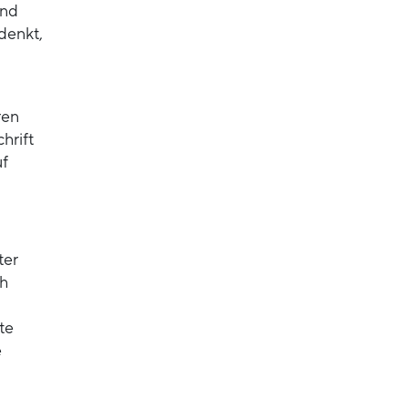
und
denkt,
ren
hrift
uf
ter
ch
te
e