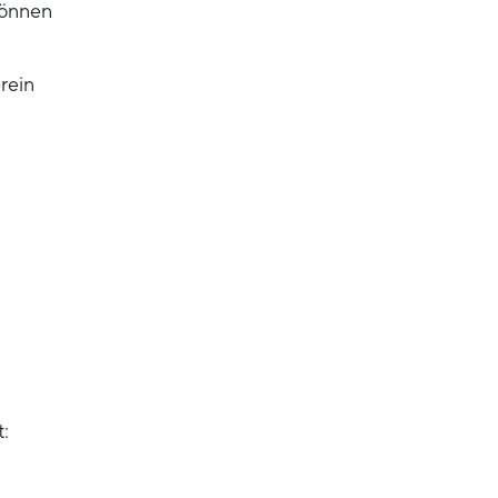
können
rein
: