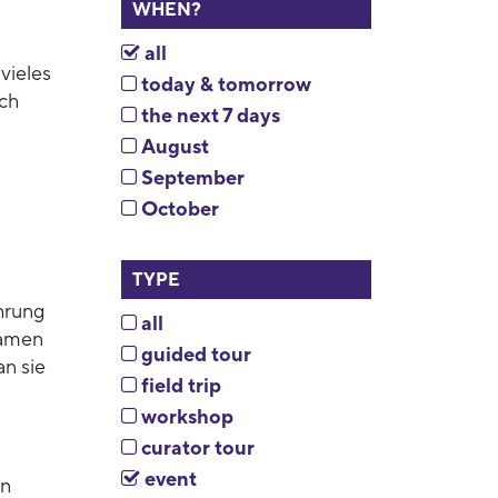
WHEN?
all
vieles
today & tomorrow
rch
the next 7 days
August
September
October
TYPE
hrung
all
Namen
guided tour
an sie
field trip
workshop
curator tour
event
en