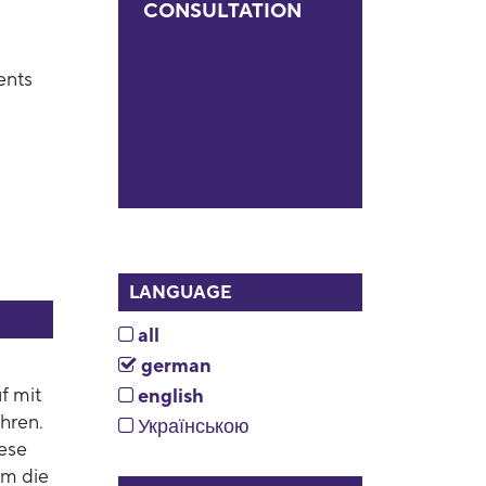
CONSULTATION
ents
LANGUAGE
all
german
f mit
english
hren.
Українською
iese
um die