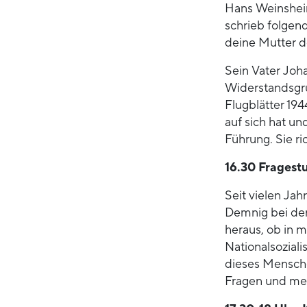
Hans Weinsheim
schrieb folgend
deine Mutter d
Sein Vater Joh
Widerstandsgru
Flugblätter 194
auf sich hat un
Führung. Sie ri
16.30 Fragest
Seit vielen Jah
Demnig bei der 
heraus, ob in
Nationalsoziali
dieses Mensche
Fragen und meh