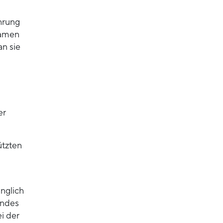
hrung
Namen
an sie
er
ützten
nglich
indes
i der