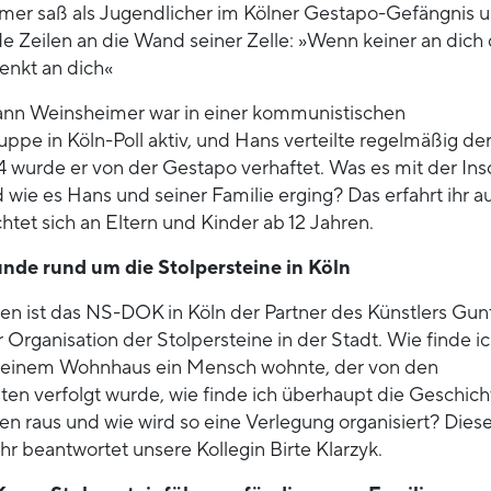
er saß als Jugendlicher im Kölner Gestapo-Gefängnis 
e Zeilen an die Wand seiner Zelle: »Wenn keiner an dich 
enkt an dich«
ann Weinsheimer war in einer kommunistischen
ppe in Köln-Poll aktiv, und Hans verteilte regelmäßig de
4 wurde er von der Gestapo verhaftet. Was es mit der Insc
d wie es Hans und seiner Familie erging? Das erfahrt ihr a
chtet sich an Eltern und Kinder ab 12 Jahren.
unde rund um die Stolpersteine in Köln
ren ist das NS-DOK in Köln der Partner des Künstlers Gun
Organisation der Stolpersteine in der Stadt. Wie finde i
 meinem Wohnhaus ein Mensch wohnte, der von den
sten verfolgt wurde, wie finde ich überhaupt die Geschich
n raus und wie wird so eine Verlegung organisiert? Dies
r beantwortet unsere Kollegin Birte Klarzyk.