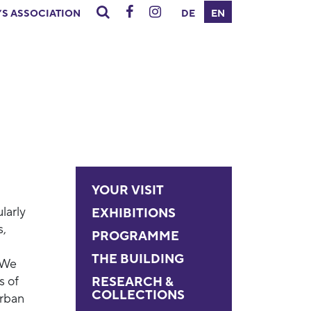
’S ASSOCIATION
DE
EN
YOUR VISIT
larly
EXHIBITIONS
s,
PROGRAMME
THE BUILDING
 We
s of
RESEARCH &
COLLECTIONS
urban