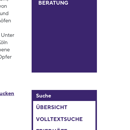
BERATUNG
von
 und
höfen
 Unter
Köln
bene
 Opfer
rucken
Suche
ÜBERSICHT
VOLLTEXTSUCHE