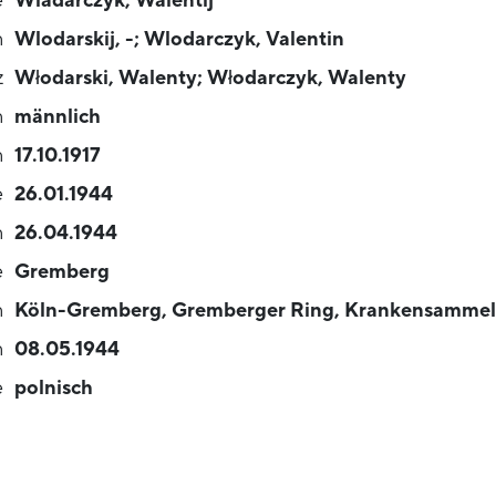
e
Wladarczyk, Walentij
n
Wlodarskij, -; Wlodarczyk, Valentin
z
Włodarski, Walenty; Włodarczyk, Walenty
n
männlich
n
17.10.1917
e
26.01.1944
n
26.04.1944
e
Gremberg
n
Köln-Gremberg, Gremberger Ring, Krankensammel
n
08.05.1944
e
polnisch