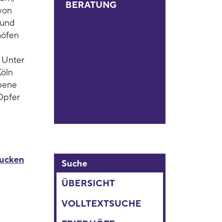
BERATUNG
von
 und
höfen
 Unter
Köln
bene
 Opfer
rucken
Suche
ÜBERSICHT
VOLLTEXTSUCHE