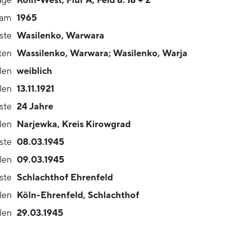
age
Köln-West, Flur A, Feld 8: 18 + 2
 am
1965
ste
Wasilenko, Warwara
ten
Wassilenko, Warwara; Wasilenko, Warja
len
weiblich
len
13.11.1921
ste
24 Jahre
len
Narjewka, Kreis Kirowgrad
ste
08.03.1945
len
09.03.1945
iste
Schlachthof Ehrenfeld
len
Köln-Ehrenfeld, Schlachthof
len
29.03.1945