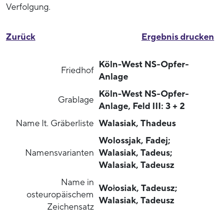
Verfolgung.
Zurück
Ergebnis drucken
Köln-West NS-Opfer-
Friedhof
Anlage
Köln-West NS-Opfer-
Grablage
Anlage, Feld III: 3 + 2
Name lt. Gräberliste
Walasiak, Thadeus
Wolossjak, Fadej;
Namensvarianten
Walasiak, Tadeus;
Walasiak, Tadeusz
Name in
Wołosiak, Tadeusz;
osteuropäischem
Walasiak, Tadeusz
Zeichensatz