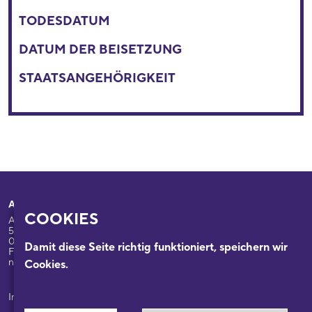
TODESDATUM
DATUM DER BEISETZUNG
STAATSANGEHÖRIGKEIT
Adresse
Ihr Besuch
COOKIES
Appellhofplatz 23-25
Ausstellungen
50667 Köln
Programm
0221/221-26332
Damit diese Seite richtig funktioniert, speichern wir
Führungen: 0221/2212-6331
Das Haus
nsdok@stadt-koeln.de
Cookies.
Forschung & Sammlungen
Beratung
Impressum / Datenschutz