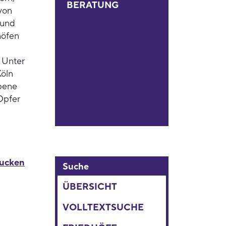
BERATUNG
von
 und
höfen
 Unter
Köln
bene
 Opfer
rucken
Suche
ÜBERSICHT
VOLLTEXTSUCHE