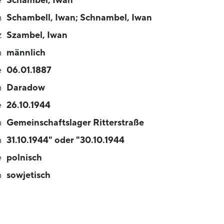
e
Schambel, Iwan
n
Schambell, Iwan; Schnambel, Iwan
z
Szambel, Iwan
n
männlich
e
06.01.1887
n
Daradow
e
26.10.1944
n
Gemeinschaftslager Ritterstraße
n
31.10.1944" oder "30.10.1944
e
polnisch
n
sowjetisch