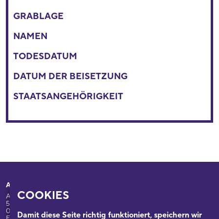
GRABLAGE
NAMEN
TODESDATUM
DATUM DER BEISETZUNG
STAATSANGEHÖRIGKEIT
Adresse
Ihr Besuch
COOKIES
Appellhofplatz 23-25
Ausstellungen
50667 Köln
Programm
0221/221-26332
Damit diese Seite richtig funktioniert, speichern wir
Führungen: 0221/2212-6331