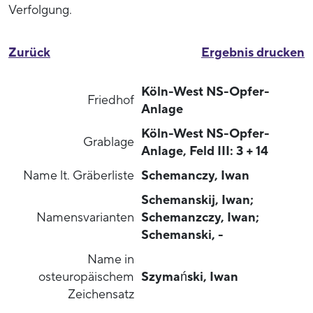
Verfolgung.
Zurück
Ergebnis drucken
Köln-West NS-Opfer-
Friedhof
Anlage
Köln-West NS-Opfer-
Grablage
Anlage, Feld III: 3 + 14
Name lt. Gräberliste
Schemanczy, Iwan
Schemanskij, Iwan;
Namensvarianten
Schemanzczy, Iwan;
Schemanski, -
Name in
osteuropäischem
Szymański, Iwan
Zeichensatz