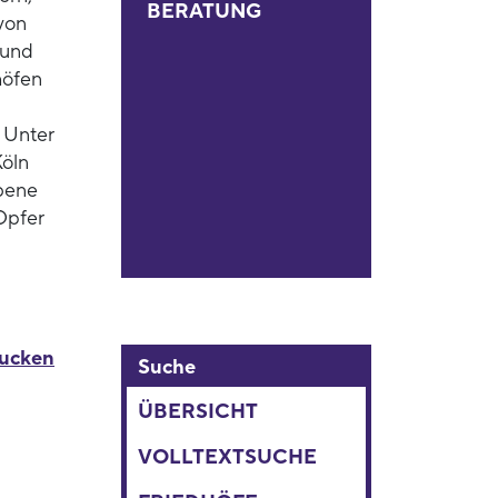
BERATUNG
von
 und
höfen
 Unter
Köln
bene
 Opfer
rucken
Suche
ÜBERSICHT
VOLLTEXTSUCHE