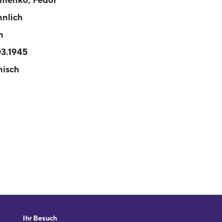
imenko, Fedor
nlich
n
03.1945
nisch
Ihr Besuch