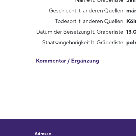
Name lt. Gräberliste
Sal
Geschlecht lt. anderen Quellen
män
Todesort lt. anderen Quellen
Köl
Datum der Beisetzung lt. Gräberliste
13.
Staatsangehörigkeit lt. Gräberliste
pol
Kommentar / Ergänzung
Adresse