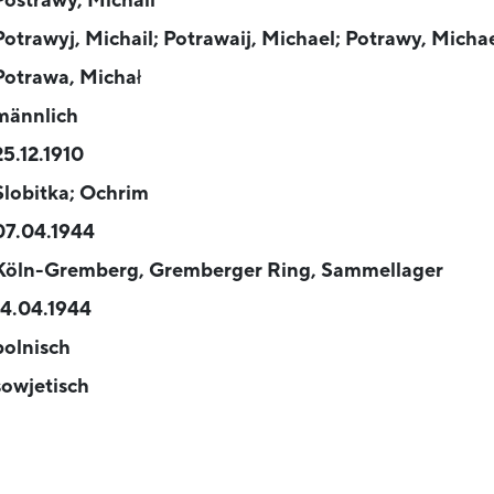
Postrawy, Michail
Potrawyj, Michail; Potrawaij, Michael; Potrawy, Micha
Potrawa, Michał
männlich
25.12.1910
Slobitka; Ochrim
07.04.1944
Köln-Gremberg, Gremberger Ring, Sammellager
14.04.1944
polnisch
sowjetisch