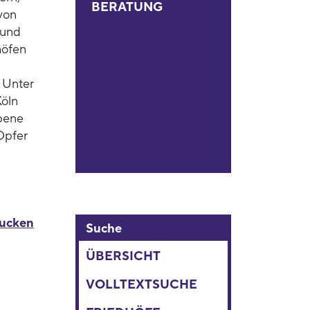
BERATUNG
von
 und
höfen
 Unter
Köln
bene
 Opfer
rucken
Suche
ÜBERSICHT
VOLLTEXTSUCHE