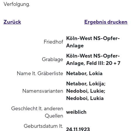
Verfolgung.
Zurück
Ergebnis drucken
Köln-West NS-Opfer-
Friedhof
Anlage
Köln-West NS-Opfer-
Grablage
Anlage, Feld III: 20 + 7
Name lt. Gräberliste
Netabor, Lokia
Netabor, Lokija;
Namensvarianten
Nedoboi, Lukie;
Nedoboi, Lukia
Geschlecht lt. anderen
weiblich
Quellen
Geburtsdatum lt.
24.11.1923