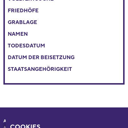
FRIEDHÖFE
GRABLAGE
NAMEN
TODESDATUM
DATUM DER BEISETZUNG
STAATSANGEHÖRIGKEIT
Adresse
Ihr Besuch
COOKIES
Appellhofplatz 23-25