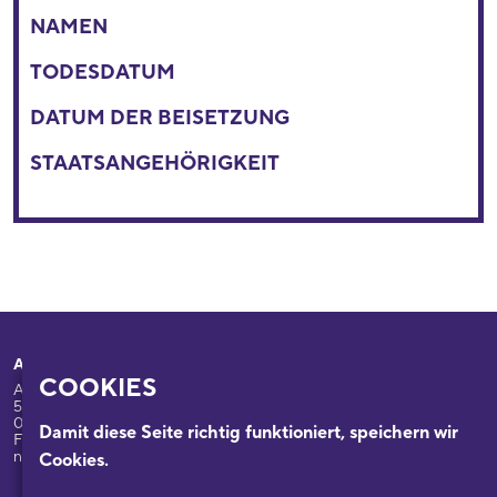
NAMEN
TODESDATUM
DATUM DER BEISETZUNG
STAATSANGEHÖRIGKEIT
Adresse
Ihr Besuch
COOKIES
Appellhofplatz 23-25
Ausstellungen
50667 Köln
Programm
0221/221-26332
Damit diese Seite richtig funktioniert, speichern wir
Führungen: 0221/2212-6331
Das Haus
nsdok@stadt-koeln.de
Cookies.
Forschung & Sammlungen