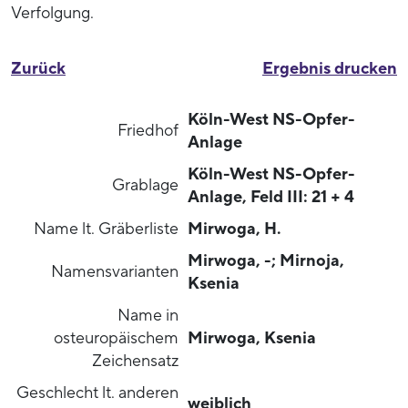
Verfolgung.
Zurück
Ergebnis drucken
Köln-West NS-Opfer-
Friedhof
Anlage
Köln-West NS-Opfer-
Grablage
Anlage, Feld III: 21 + 4
Name lt. Gräberliste
Mirwoga, H.
Mirwoga, -; Mirnoja,
Namensvarianten
Ksenia
Name in
osteuropäischem
Mirwoga, Ksenia
Zeichensatz
Geschlecht lt. anderen
weiblich